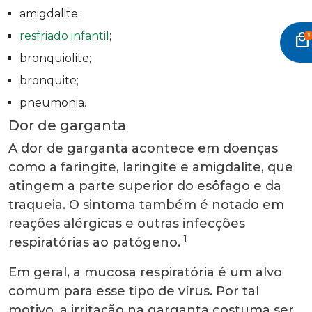
amigdalite;
resfriado infantil
;
local_mall
bronquiolite;
bronquite;
pneumonia.
Dor de garganta
A dor de garganta acontece em doenças
como a faringite, laringite e amigdalite, que
atingem a parte superior do esôfago e da
traqueia. O sintoma também é notado em
reações alérgicas e outras infecções
1
respiratórias ao patógeno.
Em geral, a mucosa respiratória é um alvo
comum para esse tipo de vírus. Por tal
motivo, a irritação na garganta costuma ser