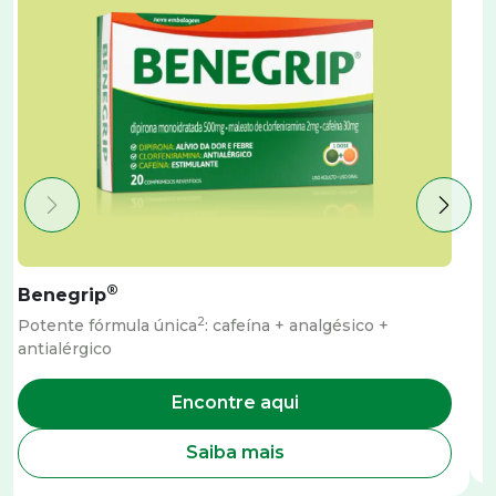
®
Benegrip
2
Potente fórmula única
: cafeína + analgésico +
A
antialérgico
Encontre aqui
Saiba mais