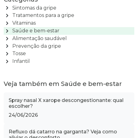
chevron_right
Sintomas da gripe
chevron_right
Tratamentos para a gripe
chevron_right
Vitaminas
chevron_right
Saúde e bem-estar
chevron_right
Alimentação saudável
chevron_right
Prevenção da gripe
chevron_right
Tosse
chevron_right
Infantil
Veja também em Saúde e bem-estar
Spray nasal X xarope descongestionante: qual
escolher?
24/06/2026
Refluxo dá catarro na garganta? Veja como
aliviar o desconforto