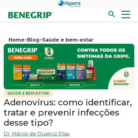
Pular para conteúdo principal
search
Men
Abrir/fecha
Home
>
Blog
>
Saúde e bem-estar
SAÚDE E BEM-ESTAR
Adenovírus: como identificar,
tratar e prevenir infecções
desse tipo?
Dr. Márcio de Queiroz Elias