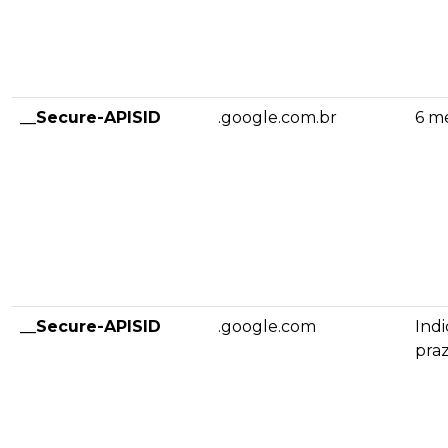
__Secure-APISID
.google.com.br
6 m
__Secure-APISID
.google.com
Indi
pra