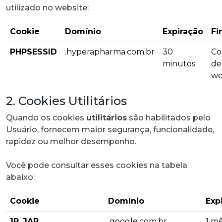
utilizado no website:
Cookie
Domínio
Expiração
Fi
PHPSESSID
.hyperapharma.com.br
30
Co
minutos
de
we
2. Cookies Utilitários
Quando os cookies
utilitários
são habilitados pelo
Usuário, fornecem maior segurança, funcionalidade,
rapidez ou melhor desempenho.
Você pode consultar esses cookies na tabela
abaixo:
Cookie
Domínio
Exp
1P_JAR
.google.com.br
1 m