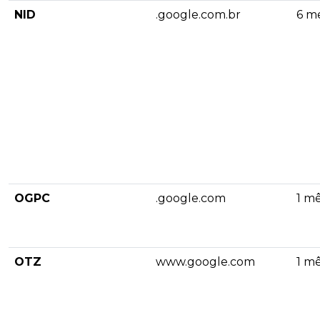
NID
.google.com.br
6 m
OGPC
.google.com
1 m
OTZ
www.google.com
1 m