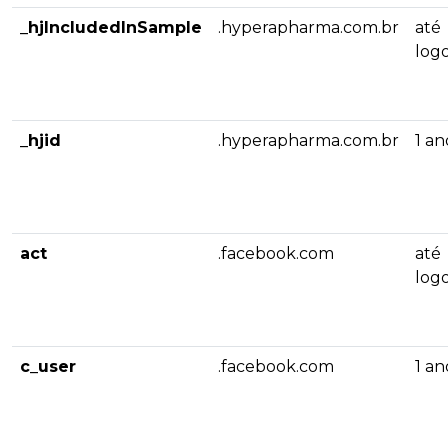
_hjIncludedInSample
.hyperapharma.com.br
até
log
_hjid
.hyperapharma.com.br
1 an
act
.facebook.com
até
log
c_user
.facebook.com
1 an