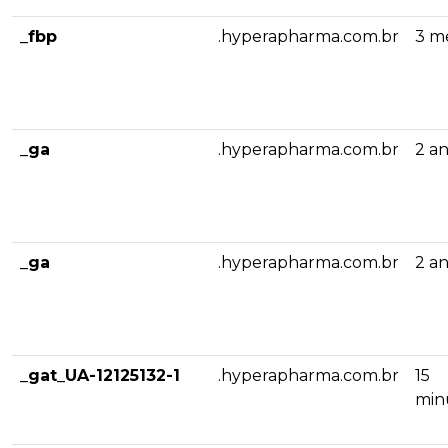
_fbp
.hyperapharma.com.br
3 m
_ga
.hyperapharma.com.br
2 a
_ga
.hyperapharma.com.br
2 a
_gat_UA-12125132-1
.hyperapharma.com.br
15
min