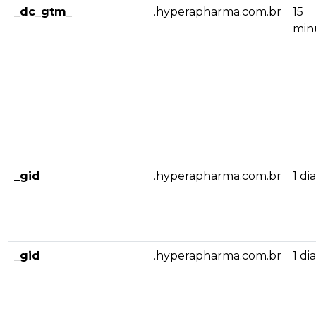
_dc_gtm_
.hyperapharma.com.br
15
min
_gid
.hyperapharma.com.br
1 dia
_gid
.hyperapharma.com.br
1 dia