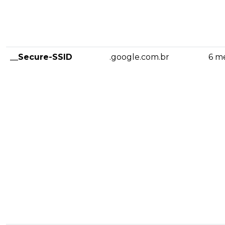
__Secure-SSID
.google.com.br
6 m