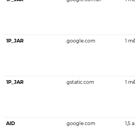
1P_JAR
.google.com
1 m
1P_JAR
.gstatic.com
1 m
AID
.google.com
1,5 