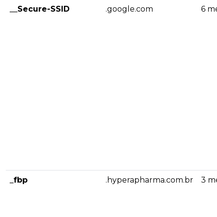
__Secure-SSID
.google.com
6 m
_fbp
.hyperapharma.com.br
3 m