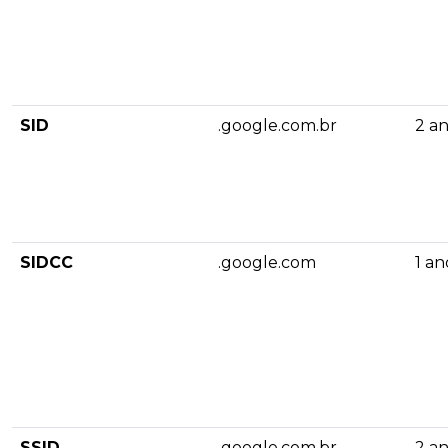
SID
.google.com.br
2 a
SIDCC
.google.com
1 an
SSID
.google.com.br
2 a