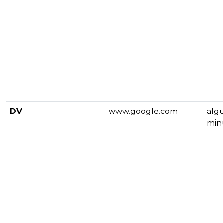
DV
www.google.com
alg
min