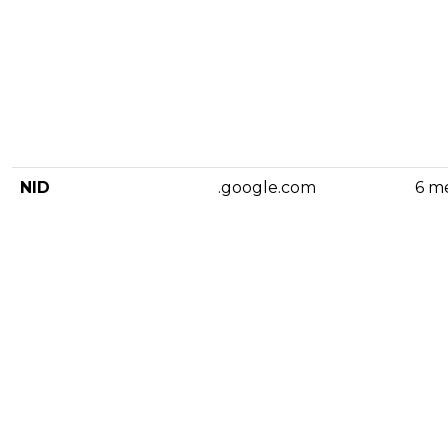
NID
.google.com
6 m