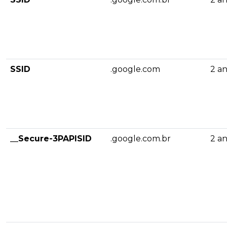
SSID
.google.com
2 a
__Secure-3PAPISID
.google.com.br
2 a