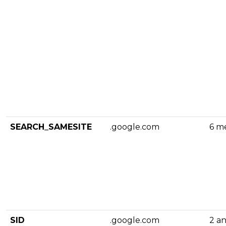
SEARCH_SAMESITE
.google.com
6 m
SID
.google.com
2 a