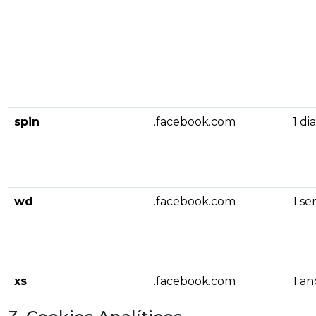
spin
.facebook.com
1 dia
wd
.facebook.com
1 s
xs
.facebook.com
1 an