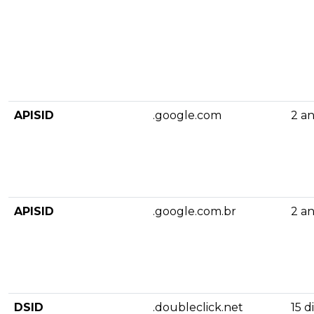
APISID
.google.com
2 a
APISID
.google.com.br
2 a
DSID
.doubleclick.net
15 d