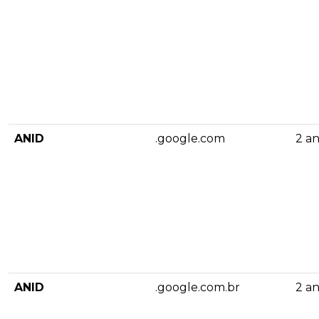
ANID
.google.com
2 a
ANID
.google.com.br
2 a