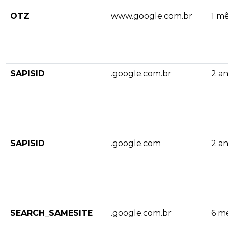
OTZ
www.google.com.br
1 m
SAPISID
.google.com.br
2 a
SAPISID
.google.com
2 a
SEARCH_SAMESITE
.google.com.br
6 m