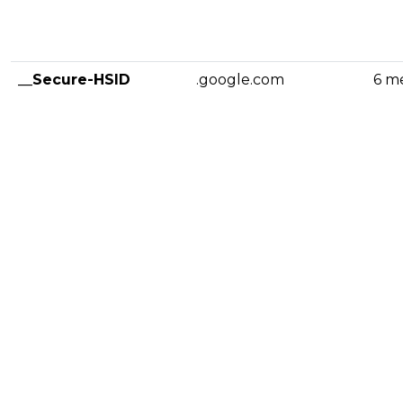
__Secure-HSID
.google.com
6 m