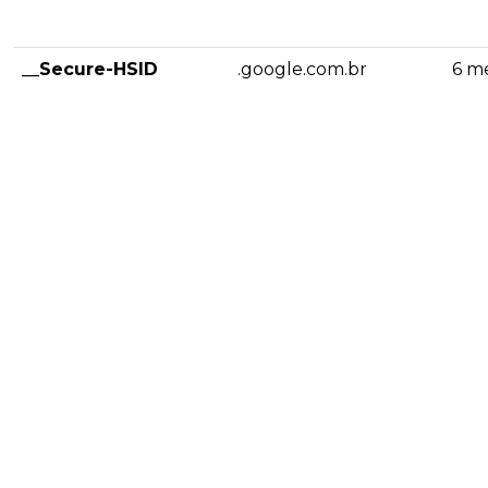
__Secure-HSID
.google.com.br
6 m