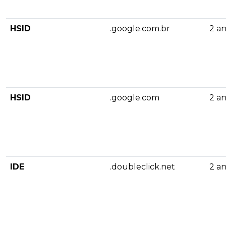
HSID
.google.com.br
2 a
HSID
.google.com
2 a
IDE
.doubleclick.net
2 a