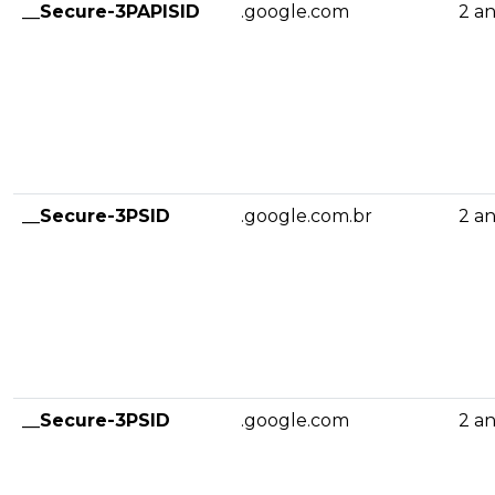
__Secure-3PAPISID
.google.com
2 a
__Secure-3PSID
.google.com.br
2 a
__Secure-3PSID
.google.com
2 a