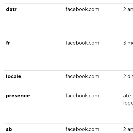
datr
.facebook.com
2 a
fr
.facebook.com
3 m
locale
.facebook.com
2 di
presence
.facebook.com
até
log
sb
.facebook.com
2 a