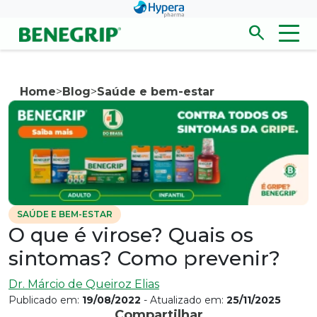
Pular para conteúdo principal
search
Men
Abrir/fecha
Home
>
Blog
>
Saúde e bem-estar
SAÚDE E BEM-ESTAR
O que é virose? Quais os
sintomas? Como prevenir?
Dr. Márcio de Queiroz Elias
Publicado em:
19/08/2022
- Atualizado em:
25/11/2025
Compartilhar