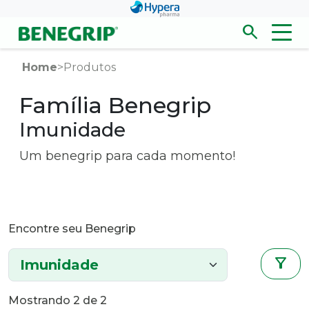
Pular para conteúdo principal
search
Men
Abrir/fecha
Home
>
Produtos
Família Benegrip
Imunidade
Um benegrip para cada momento!
Encontre seu Benegrip
filter_alt
Mostrando
2
de 2