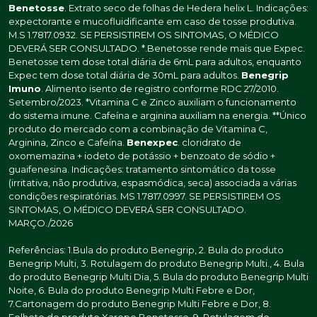
Benetosse
. Extrato seco de folhas de Hedera helix L. Indicações:
expectorante e mucofluidificante em caso de tosse produtiva.
M.S 1.7817.0932. SE PERSISTIREM OS SINTOMAS, O MÉDICO
DEVERÁ SER CONSULTADO. *.Benetosse rende mais que Expec.
Benetosse tem dose total diária de 6mL para adultos, enquanto
Expec tem dose total diária de 30mL para adultos.
Benegrip
Imuno
. Alimento isento de registro conforme RDC 27/2010.
Setembro/2023. *Vitamina C e Zinco auxiliam o funcionamento
do sistema imune. Cafeína e arginina auxiliam na energia. **Único
produto do mercado com a combinação de Vitamina C,
Arginina, Zinco e Cafeína.
Benexpec
. cloridrato de
oxomemazina + iodeto de potássio + benzoato de sódio +
guaifenesina. Indicações: tratamento sintomático da tosse
(irritativa, não produtiva, espasmódica, seca) associada a várias
condições respiratórias. MS 1.7817.0997. SE PERSISTIREM OS
SINTOMAS, O MÉDICO DEVERÁ SER CONSULTADO.
MARÇO./2026
Referências: 1.Bula do produto Benegrip, 2. Bula do produto
Benegrip Multi, 3. Rotulagem do produto Benegrip Multi., 4. Bula
do produto Benegrip Multi Dia, 5. Bula do produto Benegrip Multi
Noite, 6. Bula do produto Benegrip Multi Febre e Dor,
7.Cartonagem do produto Benegrip Multi Febre e Dor, 8.