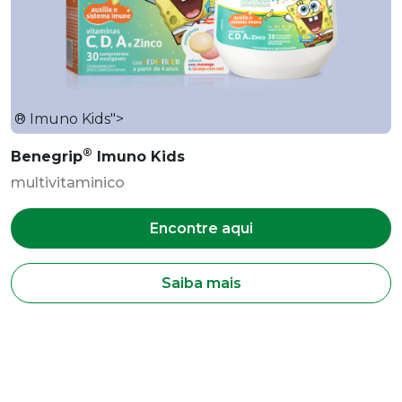
® Imuno Kids">
®
Benegrip
Imuno Kids
multivitaminico
Encontre aqui
Saiba mais