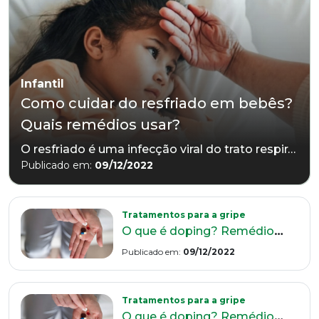
Infantil
Como cuidar do resfriado em bebês?
Quais remédios usar?
O resfriado é uma infecção viral do trato respiratório superior. Existem 200 vírus diferentes que podem provocar esse quadro de saúde. Geralmente, é uma doença autolimitada e de intensidade moderada.
Publicado em:
09/12/2022
Tratamentos para a gripe
O
que é doping? Remédios para gripe são pegos no teste?
Publicado em:
09/12/2022
Tratamentos para a gripe
O
que é doping? Remédios para gripe são pegos no teste?