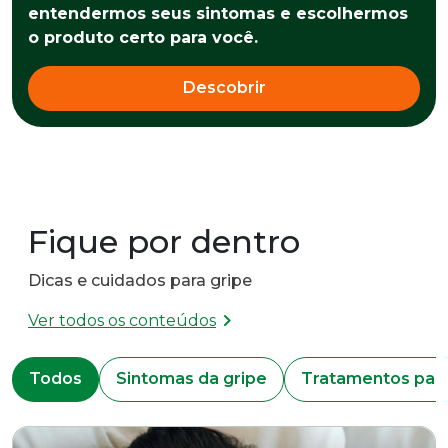
entendermos seus sintomas e escolhermos
o produto certo para você.
Descobrir
Fique por dentro
Dicas e cuidados para gripe
chevron_right
Ver todos os conteúdos
Todos
Sintomas da gripe
Tratamentos para