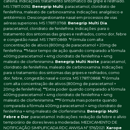
cafeína. Indicações: tratamento sintomático da gripe e resfriado.
MS 1.7817.0092.
Benegrip Multi
. paracetamol, cloridrato de
fenilefrina, maleato de carbinoxamina. Indicações: analgésico e
antitérmico. Descongestionante nasal em processos de vias
aéreas superiores. MS 1.7817.0768.
Benegrip Multi Dia
.
paracetamol, cloridrato de fenilefrina. Indicações: para o
tratamento dos sintomas das gripes e resfriados, como dor, febre
e congestão nasal. MS 1.7817.0869. *Fórmula com alta
concentração de ativos (800mg de paracetamol + 20mg de
fenilefrina. **Maior tempo de ação quando comparado a fórmula
400mg paracetamol + 4mg cloridrato de fenilefrina + 4mg
maleato de clorfeniramina.
Benegrip Multi Noite
. paracetamol,
cloridrato de fenilefrina, maleato de carbinoxamina. Indicações:
para o tratamento dos sintomas das gripes e resfriados, como
dor, febre, congestão nasal e coriza. MS 1.7817.0868. *Fórmula
com alta concentração de ativos (800mg de paracetamol +
20mg de fenilefrina). **Extra poder quando comparado a fórmula
400mg paracetamol + 4mg cloridrato de fenilefrina + 4mg
maleato de clorfeniramina. ***Fórmula mais potente quando
comparada a fórmula 400mg paracetamol + 4mg cloridrato de
fenilefrina + 4mg maleato de clorfeniramina.
Benegrip Multi
Febre e Dor
. paracetamol. Indicações: redução da febre e alívio
temporário de dores leves a moderadas. MEDICAMENTO DE
NOTIFICAÇÃO SIMPLIFICADA RDC ANVISA Nº 576/2021.
Xarope