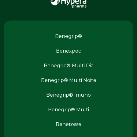
Produtos Benegrip
Benegrip®
Benexpec
Benegrip® Multi Dia
Benegrip® Multi Noite
Benegrip® Imuno
Produtos Benegrip
Benegrip® Multi
Benetosse