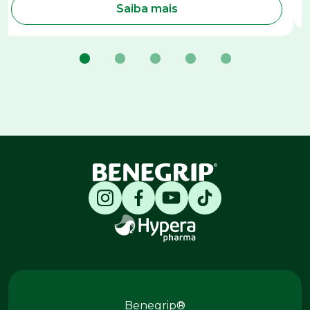
Saiba mais
Produtos Benegrip
Benegrip®