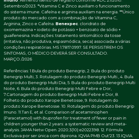
Setembro/2023. *Vitamina C e Zinco auxiliam o funcionamento
do sistema imune. Cafeína e arginina auxiliam na energia. **Único
produto do mercado com a combinação de Vitamina C,
Arginina, Zinco e Cafeína.
Benexpec
. cloridrato de
oxomemazina + iodeto de potássio + benzoato de sódio +
guaifenesina. Indicações: tratamento sintomático da tosse
(irritativa, não produtiva, espasmódica, seca) associada a várias
condições respiratórias. MS 1.7817.0997. SE PERSISTIREM OS
SINTOMAS, O MÉDICO DEVERÁ SER CONSULTADO.
MARÇO./2026
Referências: 1.Bula do produto Benegrip, 2. Bula do produto
Benegrip Multi, 3. Rotulagem do produto Benegrip Multi., 4. Bula
do produto Benegrip Multi Dia, 5. Bula do produto Benegrip Multi
Noite, 6. Bula do produto Benegrip Multi Febre e Dor,
7.Cartonagem do produto Benegrip Multi Febre e Dor, 8.
Folheto do produto Xarope Benetosse, 9. Rotulagem do
produto Xarope Benetosse. 10. Rotulagem do produto Benegrip
Imuno. 11.Tan E, et al. Comparison of acetaminophen
(Paracetamol) with ibuprofen for treatment of fever or pain in
children younger than 2 years: a systematic review and meta-
analysis. JAMA Netw Open. 2020;3(10):e2022398. 12. Fórmula
Exclusiva por ser única com dipirona. IQVIA PMB Out'23. 13.IQVIA.