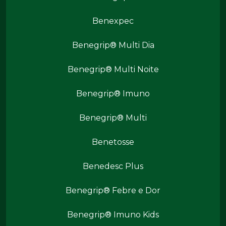
Benexpec
Benegrip® Multi Dia
Benegrip® Multi Noite
Benegrip® Imuno
Produtos Benegrip
Benegrip® Multi
Benetosse
Benedesc Plus
Benegrip® Febre e Dor
Benegrip® Imuno Kids