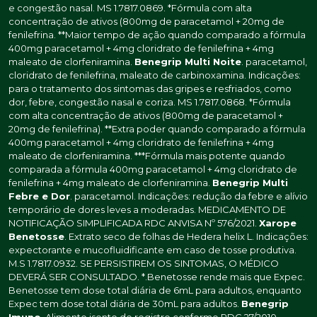
e congestão nasal. MS 1.7817.0869. *Fórmula com alta
concentração de ativos (800mg de paracetamol + 20mg de
fenilefrina. **Maior tempo de ação quando comparado a fórmula
400mg paracetamol + 4mg cloridrato de fenilefrina + 4mg
maleato de clorfeniramina.
Benegrip Multi Noite
. paracetamol,
cloridrato de fenilefrina, maleato de carbinoxamina. Indicações:
para o tratamento dos sintomas das gripes e resfriados, como
dor, febre, congestão nasal e coriza. MS 1.7817.0868. *Fórmula
com alta concentração de ativos (800mg de paracetamol +
20mg de fenilefrina). **Extra poder quando comparado a fórmula
400mg paracetamol + 4mg cloridrato de fenilefrina + 4mg
maleato de clorfeniramina. ***Fórmula mais potente quando
comparada a fórmula 400mg paracetamol + 4mg cloridrato de
fenilefrina + 4mg maleato de clorfeniramina.
Benegrip Multi
Febre e Dor
. paracetamol. Indicações: redução da febre e alívio
temporário de dores leves a moderadas. MEDICAMENTO DE
NOTIFICAÇÃO SIMPLIFICADA RDC ANVISA Nº 576/2021.
Xarope
Benetosse
. Extrato seco de folhas de Hedera helix L. Indicações:
expectorante e mucofluidificante em caso de tosse produtiva.
M.S 1.7817.0932. SE PERSISTIREM OS SINTOMAS, O MÉDICO
DEVERÁ SER CONSULTADO. *.Benetosse rende mais que Expec.
Benetosse tem dose total diária de 6mL para adultos, enquanto
Expec tem dose total diária de 30mL para adultos.
Benegrip
Imuno
. Alimento isento de registro conforme RDC 27/2010.