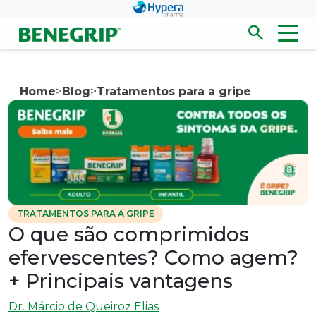
Pular para conteúdo principal
search
Men
Abrir/fecha
Home
>
Blog
>
Tratamentos para a gripe
TRATAMENTOS PARA A GRIPE
O que são comprimidos
efervescentes? Como agem?
+ Principais vantagens
Dr. Márcio de Queiroz Elias