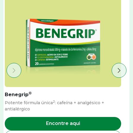
®
Benegrip
2
Potente fórmula única
: cafeína + analgésico +
A
antialérgico
Encontre aqui