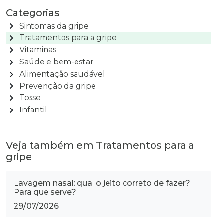
Categorias
chevron_right
Sintomas da gripe
chevron_right
Tratamentos para a gripe
chevron_right
Vitaminas
chevron_right
Saúde e bem-estar
chevron_right
Alimentação saudável
chevron_right
Prevenção da gripe
chevron_right
Tosse
chevron_right
Infantil
Veja também em Tratamentos para a
gripe
Lavagem nasal: qual o jeito correto de fazer?
Para que serve?
29/07/2026