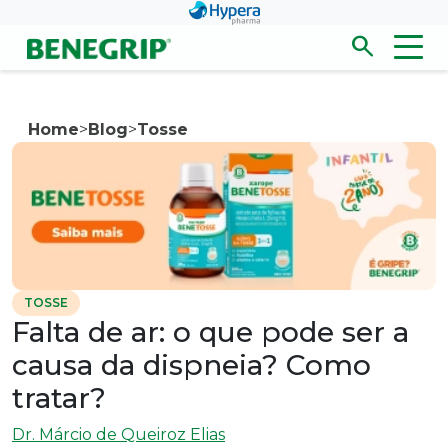
Pular para conteúdo principal
search
Men
Abrir/fecha
Home
>
Blog
>
Tosse
TOSSE
Falta de ar: o que pode ser a
causa da dispneia? Como
tratar?
Dr. Márcio de Queiroz Elias