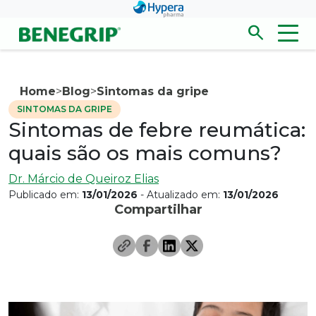
Pular para conteúdo principal
search
Men
Abrir/fecha
Home
>
Blog
>
Sintomas da gripe
SINTOMAS DA GRIPE
Sintomas de febre reumática:
quais são os mais comuns?
Dr. Márcio de Queiroz Elias
Publicado em:
13/01/2026
- Atualizado em:
13/01/2026
Compartilhar