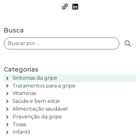
Busca
Busca
Categorias
chevron_right
Sintomas da gripe
chevron_right
Tratamentos para a gripe
chevron_right
Vitaminas
chevron_right
Saúde e bem-estar
chevron_right
Alimentação saudável
chevron_right
Prevenção da gripe
chevron_right
Tosse
chevron_right
Infantil