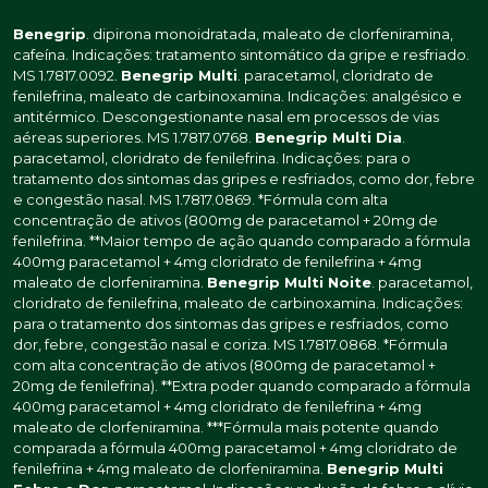
Benegrip
. dipirona monoidratada, maleato de clorfeniramina,
cafeína. Indicações: tratamento sintomático da gripe e resfriado.
MS 1.7817.0092.
Benegrip Multi
. paracetamol, cloridrato de
fenilefrina, maleato de carbinoxamina. Indicações: analgésico e
antitérmico. Descongestionante nasal em processos de vias
aéreas superiores. MS 1.7817.0768.
Benegrip Multi Dia
.
paracetamol, cloridrato de fenilefrina. Indicações: para o
tratamento dos sintomas das gripes e resfriados, como dor, febre
e congestão nasal. MS 1.7817.0869. *Fórmula com alta
concentração de ativos (800mg de paracetamol + 20mg de
fenilefrina. **Maior tempo de ação quando comparado a fórmula
400mg paracetamol + 4mg cloridrato de fenilefrina + 4mg
maleato de clorfeniramina.
Benegrip Multi Noite
. paracetamol,
cloridrato de fenilefrina, maleato de carbinoxamina. Indicações:
para o tratamento dos sintomas das gripes e resfriados, como
dor, febre, congestão nasal e coriza. MS 1.7817.0868. *Fórmula
com alta concentração de ativos (800mg de paracetamol +
20mg de fenilefrina). **Extra poder quando comparado a fórmula
400mg paracetamol + 4mg cloridrato de fenilefrina + 4mg
maleato de clorfeniramina. ***Fórmula mais potente quando
comparada a fórmula 400mg paracetamol + 4mg cloridrato de
fenilefrina + 4mg maleato de clorfeniramina.
Benegrip Multi