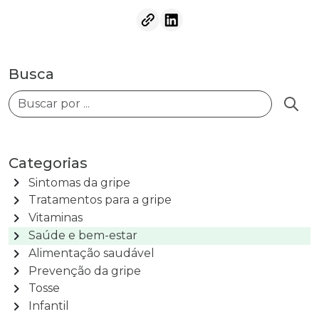
Busca
Busca
Categorias
chevron_right
Sintomas da gripe
chevron_right
Tratamentos para a gripe
chevron_right
Vitaminas
chevron_right
Saúde e bem-estar
chevron_right
Alimentação saudável
chevron_right
Prevenção da gripe
chevron_right
Tosse
chevron_right
Infantil