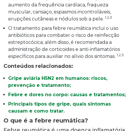
aumento da frequência cardíaca, fraqueza
muscular, cansaço, espasmos incontroláveis,
1,2,3
erupções cutâneas e nódulos sob a pele.
O tratamento para febre reumática inclui o uso
antibióticos para combater o risco de reinfecção
estreptocócica; além disso, é recomendada a
administração de corticoides e anti-inflamatórios
1,2,3.
específicos para auxiliar no alívio dos sintomas.
Conteúdos relacionados:
Gripe aviária H5N2 em humanos: riscos,
prevenção e tratamento
;
Febre e dores no corpo: causas e tratamentos
;
Principais tipos de gripe, quais sintomas
causam e como tratar
.
O que é a febre reumática?
Febre reumática é uma doença inflamatória