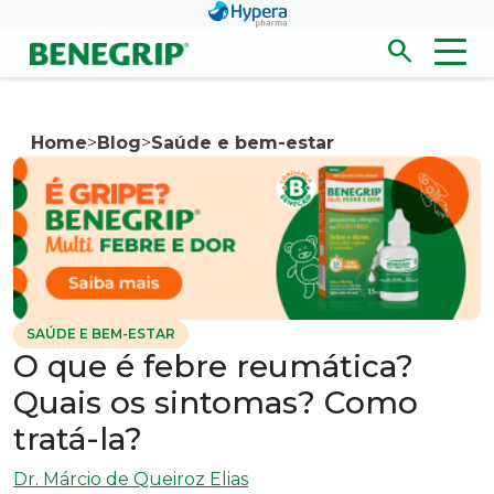
Pular para conteúdo principal
search
Men
Abrir/fecha
Home
>
Blog
>
Saúde e bem-estar
SAÚDE E BEM-ESTAR
O que é febre reumática?
Quais os sintomas? Como
tratá-la?
Dr. Márcio de Queiroz Elias