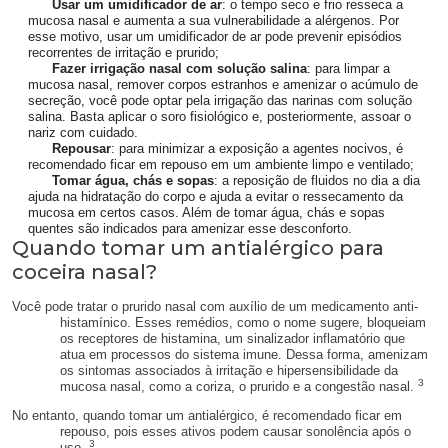
Usar um umidificador de ar
: o tempo seco e frio resseca a
mucosa nasal e aumenta a sua vulnerabilidade a alérgenos. Por
esse motivo, usar um umidificador de ar pode prevenir episódios
recorrentes de irritação e prurido;
Fazer irrigação nasal com solução salina
: para limpar a
mucosa nasal, remover corpos estranhos e amenizar o acúmulo de
secreção, você pode optar pela irrigação das narinas com solução
salina. Basta aplicar o soro fisiológico e, posteriormente, assoar o
nariz com cuidado.
Repousar
: para minimizar a exposição a agentes nocivos, é
recomendado ficar em repouso em um ambiente limpo e ventilado;
Tomar água, chás e sopas
: a reposição de fluidos no dia a dia
ajuda na hidratação do corpo e ajuda a evitar o ressecamento da
mucosa em certos casos. Além de tomar água, chás e sopas
quentes são indicados para amenizar esse desconforto.
Quando tomar um antialérgico para
coceira nasal?
Você pode tratar o prurido nasal com auxílio de um medicamento anti-
histamínico. Esses remédios, como o nome sugere, bloqueiam
os receptores de histamina, um sinalizador inflamatório que
atua em processos do sistema imune. Dessa forma, amenizam
os sintomas associados à irritação e hipersensibilidade da
3
mucosa nasal, como a coriza, o prurido e a congestão nasal.
No entanto, quando tomar um antialérgico, é recomendado ficar em
repouso, pois esses ativos podem causar sonolência após o
3
uso.