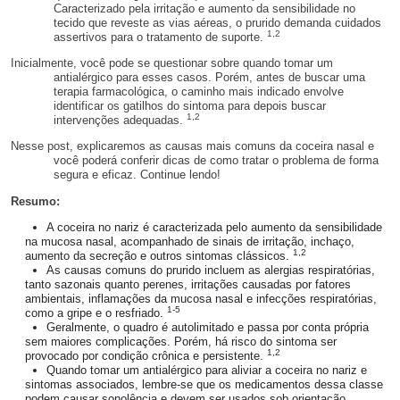
Caracterizado pela irritação e aumento da sensibilidade no
tecido que reveste as vias aéreas, o prurido demanda cuidados
1,2
assertivos para o tratamento de suporte.
Inicialmente, você pode se questionar sobre quando tomar um
antialérgico para esses casos. Porém, antes de buscar uma
terapia farmacológica, o caminho mais indicado envolve
identificar os gatilhos do sintoma para depois buscar
1,2
intervenções adequadas.
Nesse post, explicaremos as causas mais comuns da coceira nasal e
você poderá conferir dicas de como tratar o problema de forma
segura e eficaz. Continue lendo!
Resumo:
A coceira no nariz é caracterizada pelo aumento da sensibilidade
na mucosa nasal, acompanhado de sinais de irritação, inchaço,
1,2
aumento da secreção e outros sintomas clássicos.
As causas comuns do prurido incluem as alergias respiratórias,
tanto sazonais quanto perenes, irritações causadas por fatores
ambientais, inflamações da mucosa nasal e infecções respiratórias,
1-5
como a gripe e o resfriado.
Geralmente, o quadro é autolimitado e passa por conta própria
sem maiores complicações. Porém, há risco do sintoma ser
1,2
provocado por condição crônica e persistente.
Quando tomar um antialérgico para aliviar a coceira no nariz e
sintomas associados, lembre-se que os medicamentos dessa classe
podem causar sonolência e devem ser usados sob orientação