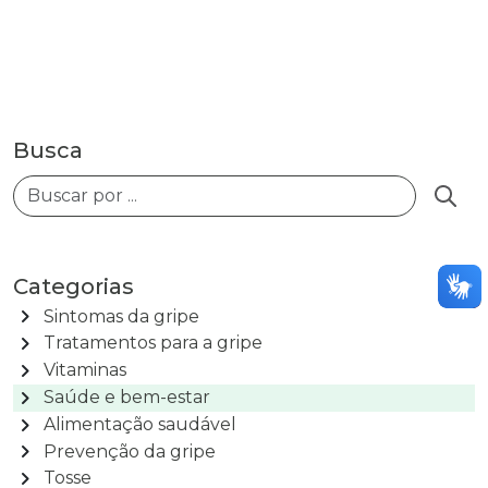
Busca
Busca
Categorias
chevron_right
Sintomas da gripe
chevron_right
Tratamentos para a gripe
chevron_right
Vitaminas
chevron_right
Saúde e bem-estar
chevron_right
Alimentação saudável
chevron_right
Prevenção da gripe
chevron_right
Tosse