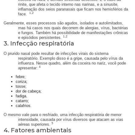
rinite, que afeta o tecido interno nas narinas, e a sinusite,
inflamação dos seios paranasais que ficam nos hemisférios da
1,2
face.
Geralmente, esses processos são agudos, isolados e autolimitados,
mas há casos nos quais decorrem de alergias, vírus, bactérias
e fungos. Também há possibilidade de manifestações crônicas
1,2
e episódios persistentes.
3. Infecção respiratória
O prurido nasal pode resultar de infecções virais do sistema
respiratório. Exemplo disso é a gripe, causada pelo vírus da
influenza. Nesse quadro, além da coceira no nariz, você pode
4
apresentar:
febre;
coriza;
tosse;
dor de cabeça;
fadiga.
catarro;
calafrios.
O mesmo vale para o resfriado, uma infecção respiratória de menor
intensidade, causada por vírus diversos que atacam as vias
5
aéreas superiores.
4. Fatores ambientais