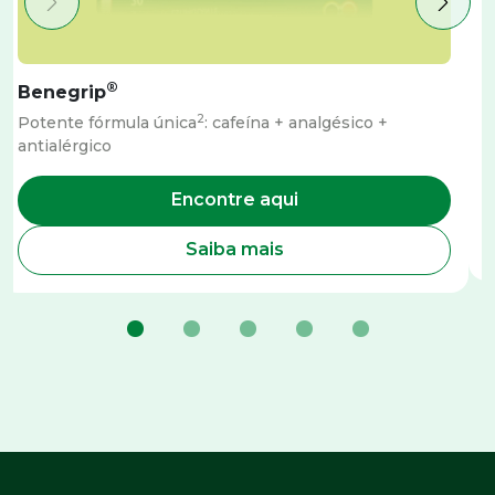
®
Benegrip
2
Potente fórmula única
: cafeína + analgésico +
A
antialérgico
Encontre aqui
Saiba mais