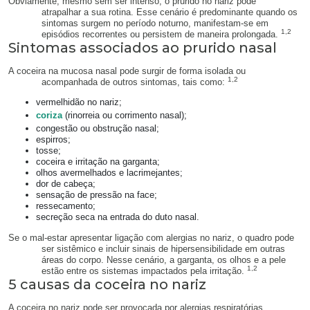
Obviamente, mesmo sem ser intenso, o prurido no nariz pode
atrapalhar a sua rotina. Esse cenário é predominante quando os
sintomas surgem no período noturno, manifestam-se em
1,2
episódios recorrentes ou persistem de maneira prolongada.
Sintomas associados ao prurido nasal
A coceira na mucosa nasal pode surgir de forma isolada ou
1,2
acompanhada de outros sintomas, tais como:
vermelhidão no nariz;
coriza
(rinorreia ou corrimento nasal);
congestão ou obstrução nasal;
espirros;
tosse;
coceira e irritação na garganta;
olhos avermelhados e lacrimejantes;
dor de cabeça;
sensação de pressão na face;
ressecamento;
secreção seca na entrada do duto nasal.
Se o mal-estar apresentar ligação com alergias no nariz, o quadro pode
ser sistêmico e incluir sinais de hipersensibilidade em outras
áreas do corpo. Nesse cenário, a garganta, os olhos e a pele
1,2
estão entre os sistemas impactados pela irritação.
5 causas da coceira no nariz
A coceira no nariz pode ser provocada por alergias respiratórias,