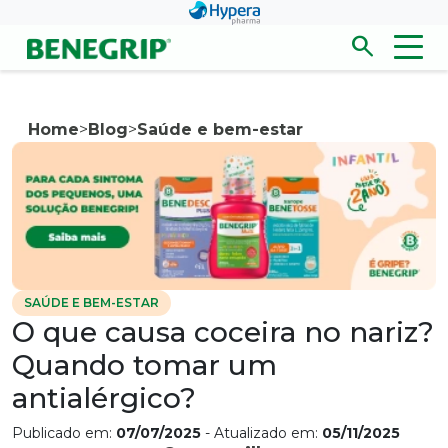
Pular para conteúdo principal
search
Men
Abrir/fecha
Home
>
Blog
>
Saúde e bem-estar
SAÚDE E BEM-ESTAR
O que causa coceira no nariz?
Quando tomar um
antialérgico?
Publicado em:
07/07/2025
- Atualizado em:
05/11/2025