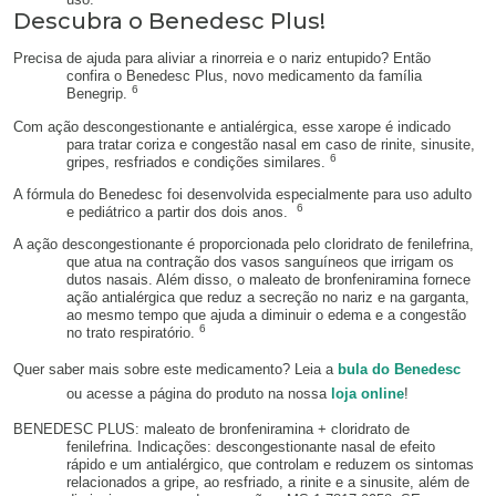
Descubra o Benedesc Plus!
Precisa de ajuda para aliviar a rinorreia e o nariz entupido? Então
confira o Benedesc Plus, novo medicamento da família
6
Benegrip.
Com ação descongestionante e antialérgica, esse xarope é indicado
para tratar coriza e congestão nasal em caso de rinite, sinusite,
6
gripes, resfriados e condições similares.
A fórmula do Benedesc foi desenvolvida especialmente para uso adulto
6
e pediátrico a partir dos dois anos.
A ação descongestionante é proporcionada pelo cloridrato de fenilefrina,
que atua na contração dos vasos sanguíneos que irrigam os
dutos nasais. Além disso, o maleato de bronfeniramina fornece
ação antialérgica que reduz a secreção no nariz e na garganta,
ao mesmo tempo que ajuda a diminuir o edema e a congestão
6
no trato respiratório.
Quer saber mais sobre este medicamento? Leia a
bula do Benedesc
ou acesse a página do produto na nossa
loja online
!
BENEDESC PLUS: maleato de bronfeniramina + cloridrato de
fenilefrina. Indicações: descongestionante nasal de efeito
rápido e um antialérgico, que controlam e reduzem os sintomas
relacionados a gripe, ao resfriado, a rinite e a sinusite, além de