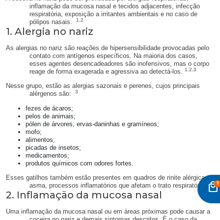
inflamação da mucosa nasal e tecidos adjacentes, infecção
respiratória, exposição a irritantes ambientais e no caso de
1,2
pólipos nasais.
1. Alergia no nariz
As alergias no nariz são reações de hipersensibilidade provocadas pelo
contato com antígenos específicos. Na maioria dos casos,
esses agentes desencadeadores são inofensivos, mas o corpo
1,2,3
reage de forma exagerada e agressiva ao detectá-los.
Nesse grupo, estão as alergias sazonais e perenes, cujos principais
3
alérgenos são:
fezes de ácaros;
pelos de animais;
pólen de árvores, ervas-daninhas e gramíneos;
mofo;
alimentos;
picadas de insetos;
medicamentos;
produtos químicos com odores fortes.
Esses gatilhos também estão presentes em quadros de rinite alérgica e
local_mall
3
asma, processos inflamatórios que afetam o trato respiratório.
2. Inflamação da mucosa nasal
Uma inflamação da mucosa nasal ou em áreas próximas pode causar a
coceira no nariz e demais sintomas descritos. É o caso da