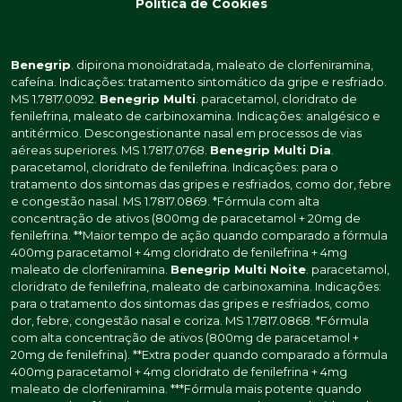
Política de Cookies
Benegrip
. dipirona monoidratada, maleato de clorfeniramina,
cafeína. Indicações: tratamento sintomático da gripe e resfriado.
MS 1.7817.0092.
Benegrip Multi
. paracetamol, cloridrato de
fenilefrina, maleato de carbinoxamina. Indicações: analgésico e
antitérmico. Descongestionante nasal em processos de vias
aéreas superiores. MS 1.7817.0768.
Benegrip Multi Dia
.
paracetamol, cloridrato de fenilefrina. Indicações: para o
tratamento dos sintomas das gripes e resfriados, como dor, febre
e congestão nasal. MS 1.7817.0869. *Fórmula com alta
concentração de ativos (800mg de paracetamol + 20mg de
fenilefrina. **Maior tempo de ação quando comparado a fórmula
400mg paracetamol + 4mg cloridrato de fenilefrina + 4mg
maleato de clorfeniramina.
Benegrip Multi Noite
. paracetamol,
cloridrato de fenilefrina, maleato de carbinoxamina. Indicações:
para o tratamento dos sintomas das gripes e resfriados, como
dor, febre, congestão nasal e coriza. MS 1.7817.0868. *Fórmula
com alta concentração de ativos (800mg de paracetamol +
20mg de fenilefrina). **Extra poder quando comparado a fórmula
400mg paracetamol + 4mg cloridrato de fenilefrina + 4mg
maleato de clorfeniramina. ***Fórmula mais potente quando