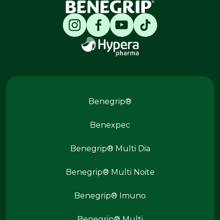
Produtos Benegrip
Benegrip®
Benexpec
Benegrip® Multi Dia
Benegrip® Multi Noite
Benegrip® Imuno
Produtos Benegrip
Benegrip® Multi