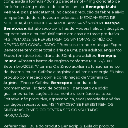
comparada a fórmula 400mg paracetamol + 4mg cloridrato de
fenilefrina + 4mg maleato de clorfeniramina.
Benegrip Multi
Febre e Dor
. paracetamol. Indicações: redução da febre e alívio
temporário de dores leves a moderadas. MEDICAMENTO DE
NOTIFICAÇÃO SIMPLIFICADA RDC ANVISA Nº 576/2021.
Xarope
Benetosse
. Extrato seco de folhas de Hedera helix L. Indicações:
expectorante e mucofluidificante em caso de tosse produtiva.
M.S 1.7817.0932. SE PERSISTIREM OS SINTOMAS, O MÉDICO
DEVERÁ SER CONSULTADO. *.Benetosse rende mais que Expec.
Benetosse tem dose total diária de 6mL para adultos, enquanto
Expec tem dose total diária de 30mL para adultos.
Benegrip
Imuno
. Alimento isento de registro conforme RDC 27/2010.
Setembro/2023. *Vitamina C e Zinco auxiliam o funcionamento
do sistema imune. Cafeína e arginina auxiliam na energia. **Único
produto do mercado com a combinação de Vitamina C,
Arginina, Zinco e Cafeína.
Benexpec
. cloridrato de
oxomemazina + iodeto de potássio + benzoato de sódio +
guaifenesina. Indicações: tratamento sintomático da tosse
(irritativa, não produtiva, espasmódica, seca) associada a várias
condições respiratórias. MS 1.7817.0997. SE PERSISTIREM OS
SINTOMAS, O MÉDICO DEVERÁ SER CONSULTADO.
MARÇO./2026
Referências: 1.Bula do produto Benegrip, 2. Bula do produto