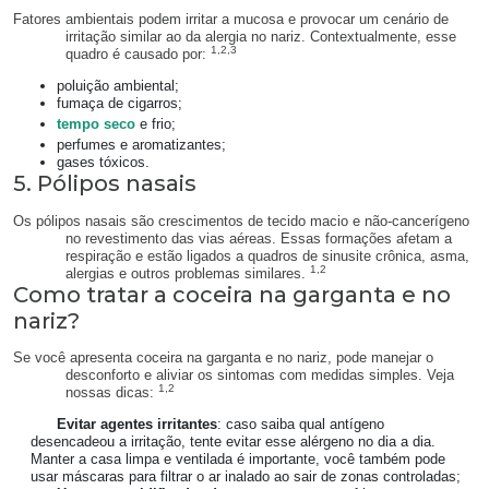
Fatores ambientais podem irritar a mucosa e provocar um cenário de
irritação similar ao da alergia no nariz. Contextualmente, esse
1,2,3
quadro é causado por:
poluição ambiental;
fumaça de cigarros;
tempo seco
e frio;
perfumes e aromatizantes;
gases tóxicos.
5. Pólipos nasais
Os pólipos nasais são crescimentos de tecido macio e não-cancerígeno
no revestimento das vias aéreas. Essas formações afetam a
respiração e estão ligados a quadros de sinusite crônica, asma,
1,2
alergias e outros problemas similares.
Como tratar a coceira na garganta e no
nariz?
Se você apresenta coceira na garganta e no nariz, pode manejar o
desconforto e aliviar os sintomas com medidas simples. Veja
1,2
nossas dicas:
Evitar agentes irritantes
: caso saiba qual antígeno
desencadeou a irritação, tente evitar esse alérgeno no dia a dia.
Manter a casa limpa e ventilada é importante, você também pode
usar máscaras para filtrar o ar inalado ao sair de zonas controladas;