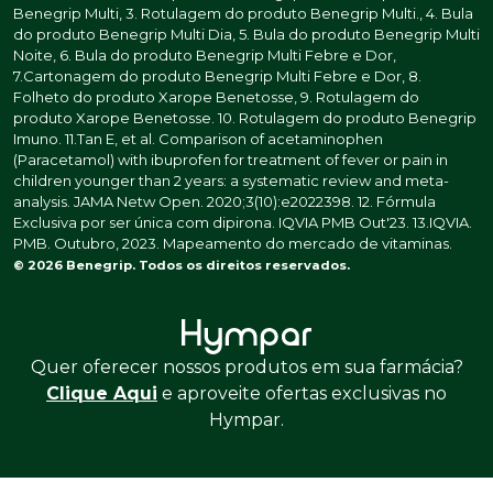
Benegrip Multi, 3. Rotulagem do produto Benegrip Multi., 4. Bula
do produto Benegrip Multi Dia, 5. Bula do produto Benegrip Multi
Noite, 6. Bula do produto Benegrip Multi Febre e Dor,
7.Cartonagem do produto Benegrip Multi Febre e Dor, 8.
Folheto do produto Xarope Benetosse, 9. Rotulagem do
produto Xarope Benetosse. 10. Rotulagem do produto Benegrip
Imuno. 11.Tan E, et al. Comparison of acetaminophen
(Paracetamol) with ibuprofen for treatment of fever or pain in
children younger than 2 years: a systematic review and meta-
analysis. JAMA Netw Open. 2020;3(10):e2022398. 12. Fórmula
Exclusiva por ser única com dipirona. IQVIA PMB Out'23. 13.IQVIA.
PMB. Outubro, 2023. Mapeamento do mercado de vitaminas.
© 2026 Benegrip. Todos os direitos reservados.
Quer oferecer nossos produtos em sua farmácia?
Clique Aqui
e aproveite ofertas exclusivas no
Hympar.