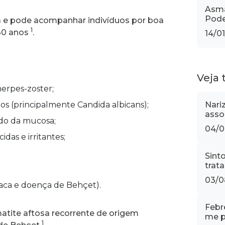
Asma
Pode
a e pode acompanhar indivíduos por boa
1
 30 anos
.
14/0
Veja
herpes-zoster;
os (principalmente Candida albicans);
Nari
asso
do da mucosa;
04/0
das e irritantes;
Sint
trat
03/0
íaca e doença de Behçet).
Febr
tite aftosa recorrente de origem
me p
1