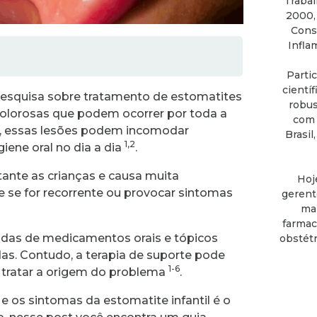
Trabal
2000,
Consu
Infla
Parti
cientí
 pesquisa sobre tratamento de estomatites
robus
e dolorosas que podem ocorrer por toda a
com 
al, essas lesões podem incomodar
Brasil
1,2
giene oral no dia a dia
.
tante as crianças e causa muita
Hoj
e se for recorrente ou provocar sintomas
gerent
mai
farmac
adas de medicamentos orais e tópicos
obstétr
das. Contudo, a terapia de suporte pode
1-6
l tratar a origem do problema
.
e os sintomas da estomatite infantil é o