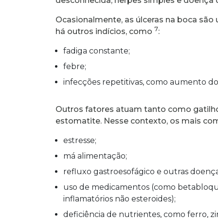
desconhecida, herpes simples e doença
Ocasionalmente, as úlceras na boca são 
7
há outros indícios, como
:
fadiga constante;
febre;
infecções repetitivas, como aumento do
Outros fatores atuam tanto como gatilh
estomatite. Nesse contexto, os mais c
estresse;
má alimentação;
refluxo gastroesofágico e outras doença
uso de medicamentos (como betabloque
inflamatórios não esteroides);
deficiência de nutrientes, como ferro, z