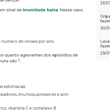
 de Behçet
.
31/0
um sinal de
imunidade baixa
. Nesse caso,
Grip
fazer
30/0
 número de viroses por ano.
Lava
faze
29/0
os quanto agravantes dos episódios de
2
omuns são
:
s estomacais;
adores, imunossupressores e anti-
inco, vitamina C e complexo B