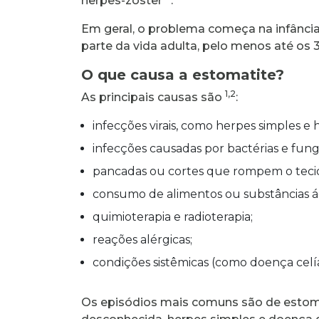
herpes-zoster
.
Em geral, o problema começa na infânci
parte da vida adulta, pelo menos até os
O que causa a estomatite?
1,2
As principais causas são
:
infecções virais, como herpes simples e 
infecções causadas por bactérias e fung
pancadas ou cortes que rompem o teci
consumo de alimentos ou substâncias áci
quimioterapia e radioterapia;
reações alérgicas;
condições sistêmicas (como doença cel
Os episódios mais comuns são de estoma