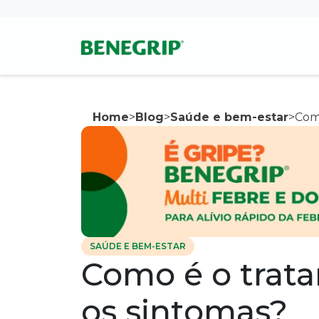
Pular para conteúdo principal
Home
>
Blog
>
Saúde e bem-estar
>
Como
SAÚDE E BEM-ESTAR
Como é o trata
os sintomas?