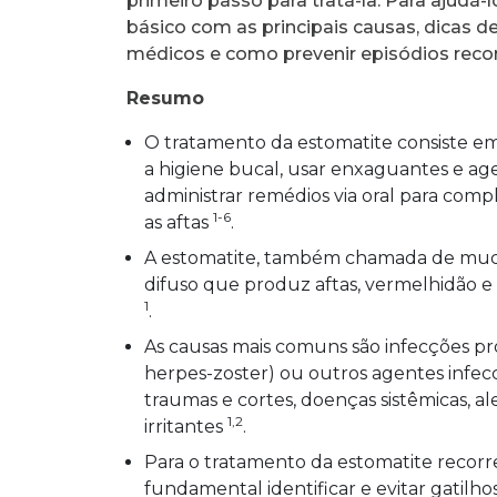
primeiro passo para tratá-la. Para ajudá-
básico com as principais causas, dicas 
médicos e como prevenir episódios recor
Resumo
O tratamento da estomatite consiste em 
a higiene bucal, usar enxaguantes e age
administrar remédios via oral para comp
1-6
as aftas
.
A estomatite, também chamada de mucos
difuso que produz aftas, vermelhidão e
1
.
As causas mais comuns são infecções pr
herpes-zoster) ou outros agentes infecci
traumas e cortes, doenças sistêmicas, a
1,2
irritantes
.
Para o tratamento da estomatite recorr
fundamental identificar e evitar gatil