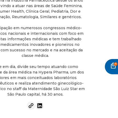
ha na indústria Farmacêutica desde os anos
 vindo a atuar nas áreas de Saúde Feminina,
mer Health, Clínica Geral, Pediatria, Dor e
mação, Reumatologia, Similares e genéricos.
cipação em numerosos congressos médico-
ficos nacionais e internacionais com foco em
tas informações médicas e tem trabalhado
medicamentos inovadores e pioneiros no
, com sucesso no mercado e na aceitação da
classe médica.
local_mall
e em dia, divide seu tempo atuando como
e da área médica na Hypera Pharma, um dos
ores em mais conceituados laboratórios
êuticos e realiza atendimento ginecológico-
ico no staff da Maternidade São Luiz Star em
São Paulo capital, há 30 anos.