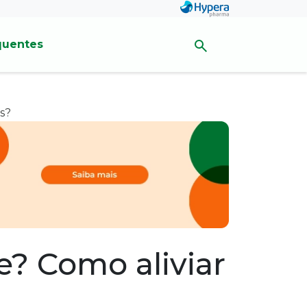
quentes
s?
? Como aliviar