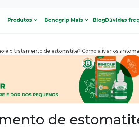
stat_minus_1
stat_minus_1
Produtos
Benegrip Mais
Blog
Dúvidas fre
 é o tratamento de estomatite? Como aliviar os sintoma
mento de estomatite