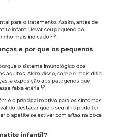
tal para o tratamento. Assim, antes de
ite infantil, levar seu pequeno ao
5,6
aminho mais indicado
.
anças e por que os pequenos
porque o sistema imunológico dos
s adultos. Além disso, como é mais difícil
anças, a exposição aos patógenos que
1,2
ssa faixa etária
.
 é o principal motivo para os sintomas
álido destacar que o seu filho pode ter
er o apetite se estiver com aftas na boca
atite infantil?