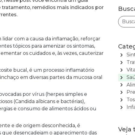
lo, nesse post você encontra um guia
de tratamento, remédios mais indicados por
Busc
rentes.
lidar com a causa da inflamação, reforçar
Categ
ntes tópicos para amenizar os sintomas,
lementar os cuidados e, às vezes, cauterizar
chevron_right
Sin
chevron_right
Tra
chevron_right
Vit
ite bucal, é um processo inflamatório
chevron_right
 inchaço em diversas partes da mucosa oral
Saú
chevron_right
Ali
chevron_right
Pre
ovocadas por vírus (herpes simples e
chevron_right
Tos
osos (Candida albicans e bactérias),
chevron_right
Inf
lergias e consumo de alimentos ácidos ou
ente e de origem desconhecida, é
Veja
hos que desencadeiam o aparecimento das