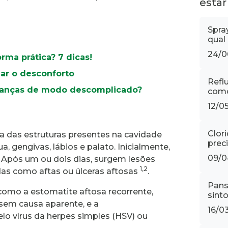
estar
Spra
qual
24/0
rma prática? 7 dicas!
iar o desconforto
Refl
ianças de modo descomplicado?
como
12/0
Clori
 das estruturas presentes na cavidade
prec
ua, gengivas, lábios e palato. Inicialmente,
09/0
. Após um ou dois dias, surgem lesões
1,2
das como aftas ou úlceras aftosas
.
Pans
 como a estomatite aftosa recorrente,
sint
 sem causa aparente, e a
16/0
lo vírus da herpes simples (HSV) ou