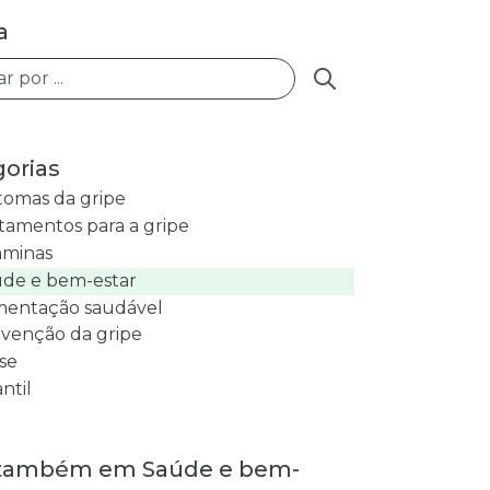
a
Buscar posts
orias
tomas da gripe
tamentos para a gripe
aminas
de e bem-estar
mentação saudável
venção da gripe
se
antil
 também em Saúde e bem-