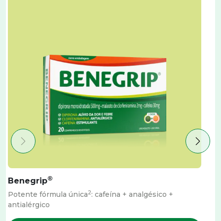
®
Benegrip
2
Potente fórmula única
: cafeína + analgésico +
A
antialérgico