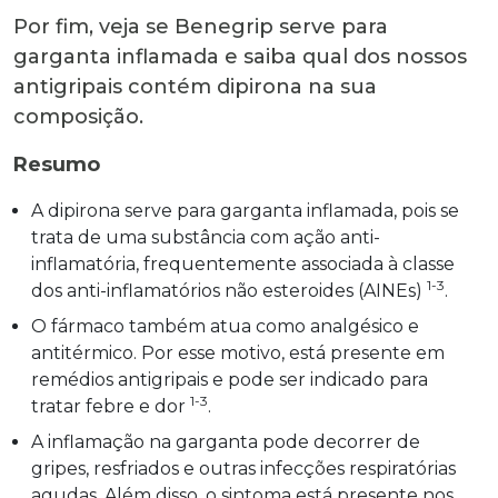
Por fim, veja se Benegrip serve para
garganta inflamada e saiba qual dos nossos
antigripais contém dipirona na sua
composição.
Resumo
A dipirona serve para garganta inflamada, pois se
trata de uma substância com ação anti-
inflamatória, frequentemente associada à classe
1-3
dos anti-inflamatórios não esteroides (AINEs)
.
O fármaco também atua como analgésico e
antitérmico. Por esse motivo, está presente em
remédios antigripais e pode ser indicado para
1-3
tratar febre e dor
.
A inflamação na garganta pode decorrer de
gripes, resfriados e outras infecções respiratórias
agudas. Além disso, o sintoma está presente nos