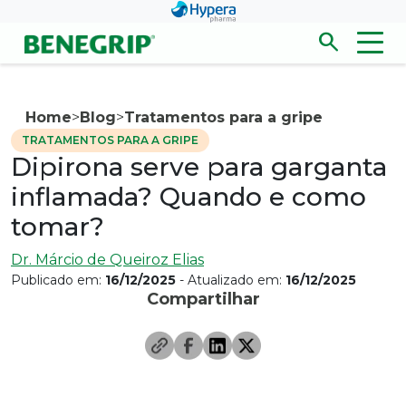
Pular para conteúdo principal
search
Men
Abrir/fecha
Home
>
Blog
>
Tratamentos para a gripe
TRATAMENTOS PARA A GRIPE
Dipirona serve para garganta
inflamada? Quando e como
tomar?
Dr. Márcio de Queiroz Elias
Publicado em:
16/12/2025
- Atualizado em:
16/12/2025
Compartilhar