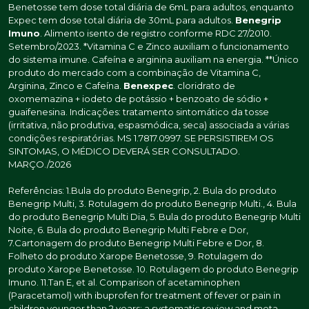
Benetosse tem dose total diária de 6mL para adultos, enquanto
Expec tem dose total diária de 30mL para adultos.
Benegrip
Imuno
. Alimento isento de registro conforme RDC 27/2010.
Setembro/2023. *Vitamina C e Zinco auxiliam o funcionamento
do sistema imune. Cafeína e arginina auxiliam na energia. **Único
produto do mercado com a combinação de Vitamina C,
Arginina, Zinco e Cafeína.
Benexpec
. cloridrato de
oxomemazina + iodeto de potássio + benzoato de sódio +
guaifenesina. Indicações: tratamento sintomático da tosse
(irritativa, não produtiva, espasmódica, seca) associada a várias
condições respiratórias. MS 1.7817.0997. SE PERSISTIREM OS
SINTOMAS, O MÉDICO DEVERÁ SER CONSULTADO.
MARÇO./2026
Referências: 1.Bula do produto Benegrip, 2. Bula do produto
Benegrip Multi, 3. Rotulagem do produto Benegrip Multi., 4. Bula
do produto Benegrip Multi Dia, 5. Bula do produto Benegrip Multi
Noite, 6. Bula do produto Benegrip Multi Febre e Dor,
7.Cartonagem do produto Benegrip Multi Febre e Dor, 8.
Folheto do produto Xarope Benetosse, 9. Rotulagem do
produto Xarope Benetosse. 10. Rotulagem do produto Benegrip
Imuno. 11.Tan E, et al. Comparison of acetaminophen
(Paracetamol) with ibuprofen for treatment of fever or pain in
children younger than 2 years: a systematic review and meta-