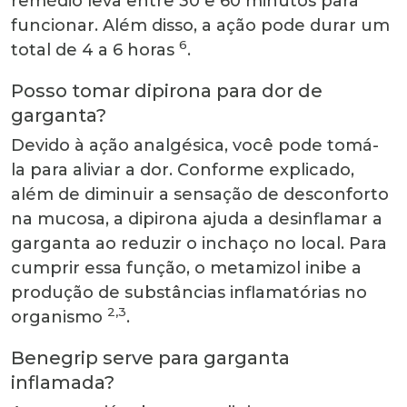
remédio leva entre 30 e 60 minutos para
funcionar. Além disso, a ação pode durar um
6
total de 4 a 6 horas
.
Posso tomar dipirona para dor de
garganta?
Devido à ação analgésica, você pode tomá-
la para aliviar a dor. Conforme explicado,
além de diminuir a sensação de desconforto
na mucosa, a dipirona ajuda a desinflamar a
garganta ao reduzir o inchaço no local. Para
cumprir essa função, o metamizol inibe a
produção de substâncias inflamatórias no
2,3
organismo
.
Benegrip serve para garganta
inflamada?