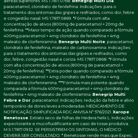
aéreas superiores. MS 1.7817.0768.
Benegrip Multi Dia
.
paracetamol, cloridrato de fenilefrina. Indicações: para o
tratamento dos sintomas das gripes e resfriados, como dor, febre
e congestão nasal. MS 1.7817.0869. *Fórmula com alta
concentração de ativos (800mg de paracetamol + 20mg de
fenilefrina. **Maior tempo de ação quando comparado a fórmula
400mg paracetamol + 4mg cloridrato de fenilefrina + 4mg
maleato de clorfeniramina.
Benegrip Multi Noite
. paracetamol,
cloridrato de fenilefrina, maleato de carbinoxamina. Indicações:
para o tratamento dos sintomas das gripes e resfriados, como
dor, febre, congestão nasal e coriza. MS 1.7817.0868. *Fórmula
com alta concentração de ativos (800mg de paracetamol +
20mg de fenilefrina). **Extra poder quando comparado a fórmula
400mg paracetamol + 4mg cloridrato de fenilefrina + 4mg
maleato de clorfeniramina. ***Fórmula mais potente quando
comparada a fórmula 400mg paracetamol + 4mg cloridrato de
fenilefrina + 4mg maleato de clorfeniramina.
Benegrip Multi
Febre e Dor
. paracetamol. Indicações: redução da febre e alívio
temporário de dores leves a moderadas. MEDICAMENTO DE
NOTIFICAÇÃO SIMPLIFICADA RDC ANVISA Nº 576/2021.
Xarope
Benetosse
. Extrato seco de folhas de Hedera helix L. Indicações:
expectorante e mucofluidificante em caso de tosse produtiva.
M.S 1.7817.0932. SE PERSISTIREM OS SINTOMAS, O MÉDICO
DEVERÁ SER CONSULTADO. *.Benetosse rende mais que Expec.