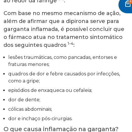
ao redor da faringe
.
local_mall
Com base no mesmo mecanismo de ação,
além de afirmar que a dipirona serve para
garganta inflamada, é possível concluir que
o fármaco atua no tratamento sintomático
1-4
dos seguintes quadros
:
lesões traumáticas, como pancadas, entorses e
fraturas menores;
quadros de dor e febre causados por infecções,
como a gripe;
episódios de enxaqueca ou cefaleia;
dor de dente;
cólicas abdominais;
dor e inchaço pós-cirurgias.
O que causa inflamação na garganta?