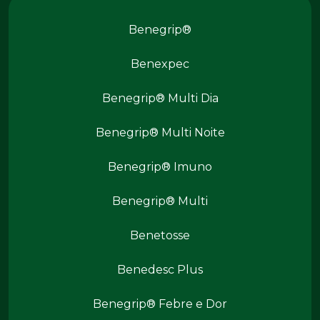
Produtos Benegrip
Benegrip®
Benexpec
Benegrip® Multi Dia
Benegrip® Multi Noite
Benegrip® Imuno
Produtos Benegrip
Benegrip® Multi
Benetosse
Benedesc Plus
Benegrip® Febre e Dor