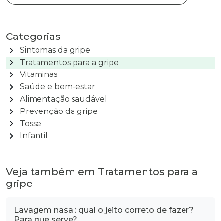
Busca
Categorias
chevron_right
Sintomas da gripe
chevron_right
Tratamentos para a gripe
chevron_right
Vitaminas
chevron_right
Saúde e bem-estar
chevron_right
Alimentação saudável
chevron_right
Prevenção da gripe
chevron_right
Tosse
chevron_right
Infantil
Veja também em Tratamentos para a
gripe
Lavagem nasal: qual o jeito correto de fazer?
Para que serve?