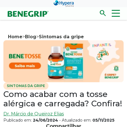
Pular para conteúdo principal
search
Men
Abrir/fecha
Home
>
Blog
>
Sintomas da gripe
SINTOMAS DA GRIPE
Como acabar com a tosse
alérgica e carregada? Confira!
Dr. Márcio de Queiroz Elias
Publicado em:
24/06/2024
- Atualizado em:
05/11/2025
Compartilhar