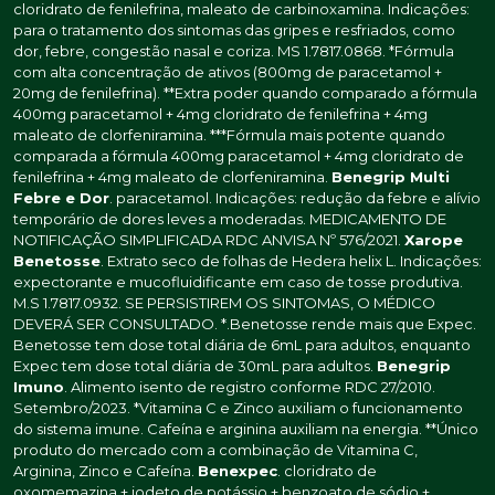
cloridrato de fenilefrina, maleato de carbinoxamina. Indicações:
para o tratamento dos sintomas das gripes e resfriados, como
dor, febre, congestão nasal e coriza. MS 1.7817.0868. *Fórmula
com alta concentração de ativos (800mg de paracetamol +
20mg de fenilefrina). **Extra poder quando comparado a fórmula
400mg paracetamol + 4mg cloridrato de fenilefrina + 4mg
maleato de clorfeniramina. ***Fórmula mais potente quando
comparada a fórmula 400mg paracetamol + 4mg cloridrato de
fenilefrina + 4mg maleato de clorfeniramina.
Benegrip Multi
Febre e Dor
. paracetamol. Indicações: redução da febre e alívio
temporário de dores leves a moderadas. MEDICAMENTO DE
NOTIFICAÇÃO SIMPLIFICADA RDC ANVISA Nº 576/2021.
Xarope
Benetosse
. Extrato seco de folhas de Hedera helix L. Indicações:
expectorante e mucofluidificante em caso de tosse produtiva.
M.S 1.7817.0932. SE PERSISTIREM OS SINTOMAS, O MÉDICO
DEVERÁ SER CONSULTADO. *.Benetosse rende mais que Expec.
Benetosse tem dose total diária de 6mL para adultos, enquanto
Expec tem dose total diária de 30mL para adultos.
Benegrip
Imuno
. Alimento isento de registro conforme RDC 27/2010.
Setembro/2023. *Vitamina C e Zinco auxiliam o funcionamento
do sistema imune. Cafeína e arginina auxiliam na energia. **Único
produto do mercado com a combinação de Vitamina C,
Arginina, Zinco e Cafeína.
Benexpec
. cloridrato de
oxomemazina + iodeto de potássio + benzoato de sódio +