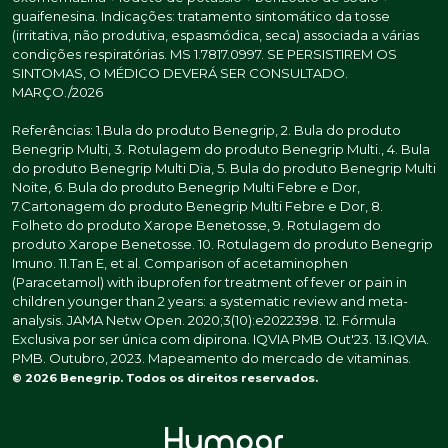
guaifenesina. Indicações: tratamento sintomático da tosse
(irritativa, não produtiva, espasmódica, seca) associada a várias
condições respiratórias. MS 1.7817.0997. SE PERSISTIREM OS
SINTOMAS, O MÉDICO DEVERÁ SER CONSULTADO.
MARÇO./2026
Referências: 1.Bula do produto Benegrip, 2. Bula do produto
Benegrip Multi, 3. Rotulagem do produto Benegrip Multi., 4. Bula
do produto Benegrip Multi Dia, 5. Bula do produto Benegrip Multi
Noite, 6. Bula do produto Benegrip Multi Febre e Dor,
7.Cartonagem do produto Benegrip Multi Febre e Dor, 8.
Folheto do produto Xarope Benetosse, 9. Rotulagem do
produto Xarope Benetosse. 10. Rotulagem do produto Benegrip
Imuno. 11.Tan E, et al. Comparison of acetaminophen
(Paracetamol) with ibuprofen for treatment of fever or pain in
children younger than 2 years: a systematic review and meta-
analysis. JAMA Netw Open. 2020;3(10):e2022398. 12. Fórmula
Exclusiva por ser única com dipirona. IQVIA PMB Out'23. 13.IQVIA.
PMB. Outubro, 2023. Mapeamento do mercado de vitaminas.
© 2026 Benegrip. Todos os direitos reservados.