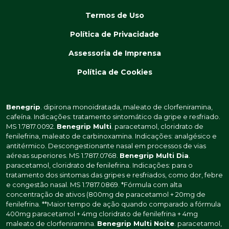
Termos de Uso
Política de Privacidade
Assessoria de Imprensa
Política de Cookies
Benegrip
. dipirona monoidratada, maleato de clorfeniramina,
cafeína. Indicações: tratamento sintomático da gripe e resfriado.
MS 1.7817.0092.
Benegrip Multi
. paracetamol, cloridrato de
fenilefrina, maleato de carbinoxamina. Indicações: analgésico e
antitérmico. Descongestionante nasal em processos de vias
aéreas superiores. MS 1.7817.0768.
Benegrip Multi Dia
.
paracetamol, cloridrato de fenilefrina. Indicações: para o
tratamento dos sintomas das gripes e resfriados, como dor, febre
e congestão nasal. MS 1.7817.0869. *Fórmula com alta
concentração de ativos (800mg de paracetamol + 20mg de
fenilefrina. **Maior tempo de ação quando comparado a fórmula
400mg paracetamol + 4mg cloridrato de fenilefrina + 4mg
maleato de clorfeniramina.
Benegrip Multi Noite
. paracetamol,