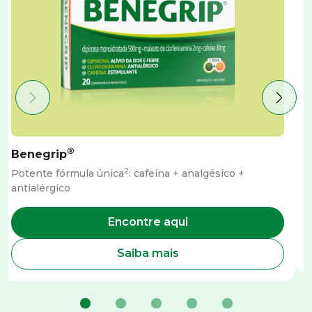
®
Benegrip
2
Potente fórmula única
: cafeína + analgésico +
A
antialérgico
Encontre aqui
Saiba mais