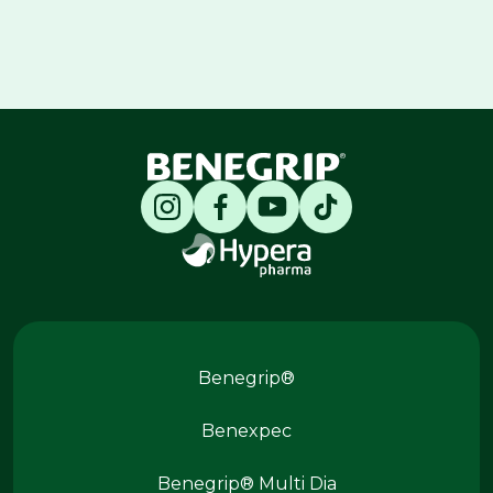
Produtos Benegrip
Benegrip®
Benexpec
Benegrip® Multi Dia