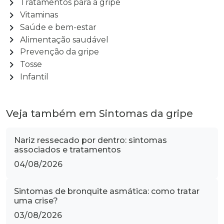
chevron_right
Tratamentos para a gripe
chevron_right
Vitaminas
chevron_right
Saúde e bem-estar
chevron_right
Alimentação saudável
chevron_right
Prevenção da gripe
chevron_right
Tosse
chevron_right
Infantil
Veja também em Sintomas da gripe
Nariz ressecado por dentro: sintomas
associados e tratamentos
04/08/2026
Sintomas de bronquite asmática: como tratar
uma crise?
03/08/2026