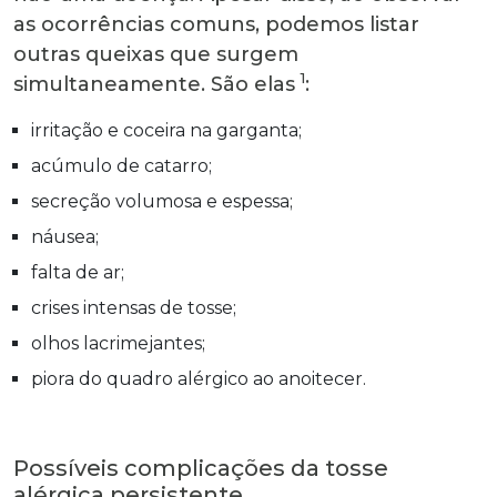
as ocorrências comuns, podemos listar
outras queixas que surgem
1
simultaneamente. São elas
:
irritação e coceira na garganta;
acúmulo de catarro;
secreção volumosa e espessa;
náusea;
falta de ar;
crises intensas de tosse;
olhos lacrimejantes;
piora do quadro alérgico ao anoitecer.
Possíveis complicações da tosse
alérgica persistente