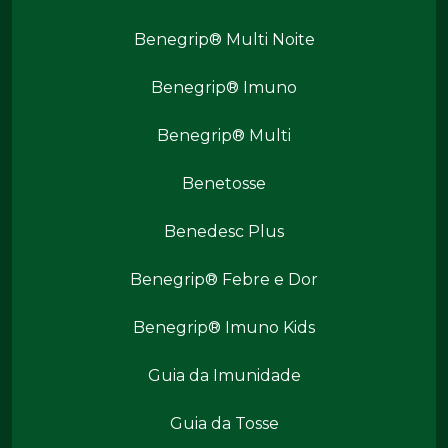
Benegrip® Multi Noite
Benegrip® Imuno
Produtos Benegrip
Benegrip® Multi
Benetosse
Benedesc Plus
Benegrip® Febre e Dor
Benegrip® Imuno Kids
Benegrip Mais
Guia da Imunidade
Guia da Tosse