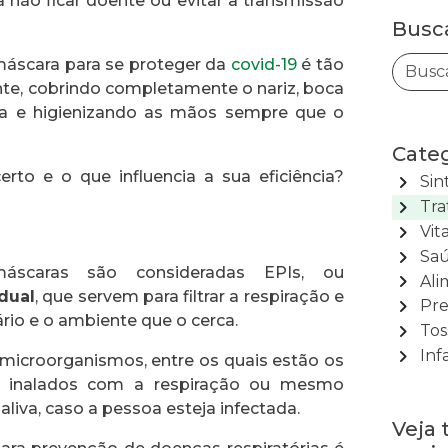
 não ficar doente ou evitar a transmissão
Busc
máscara para se proteger da
covid-19
é tão
nte, cobrindo completamente o nariz, boca
rna e higienizando as mãos sempre que o
Categ
to e o que influencia a sua eficiência?
chevron_right
Sin
chevron_right
Tra
chevron_right
Vit
chevron_right
Saú
áscaras são consideradas EPIs, ou
chevron_right
Ali
dual
, que servem para filtrar a respiração e
chevron_right
Pre
ário e o ambiente que o cerca.
chevron_right
Tos
chevron_right
Inf
 microorganismos, entre os quais estão os
jam inalados com a respiração ou mesmo
liva, caso a pessoa esteja infectada.
Veja