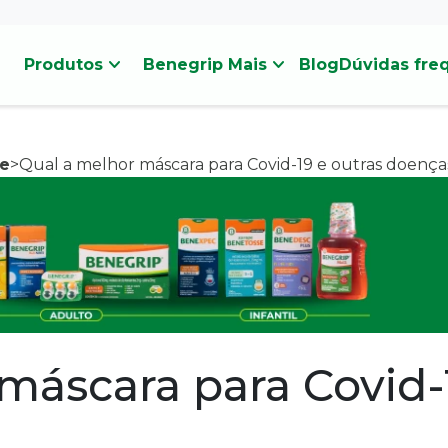
stat_minus_1
stat_minus_1
Produtos
Benegrip Mais
Blog
Dúvidas fre
pe
>
Qual a melhor máscara para Covid-19 e outras doença
máscara para Covid-