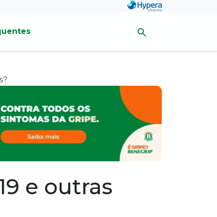
quentes
s?
19 e outras