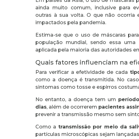
Em países da Ásia, o uso de máscaras p
ainda muito comum, inclusive para e
outras à sua volta. O que não ocorri
impactados pela pandemia.
Estima-se que o uso de máscaras para 
população mundial, sendo essa uma 
aplicada pela maioria das autoridades e
Quais fatores influenciam na ef
Para verificar a efetividade de cada
tip
como a doença é transmitida. No caso
sintomas como tosse e espirros costuma
No entanto, a doença tem um
períod
dias
, além de ocorrerem
pacientes assi
prevenir a transmissão mesmo sem sint
Como a
transmissão por meio da sal
partículas microscópicas sejam lançad