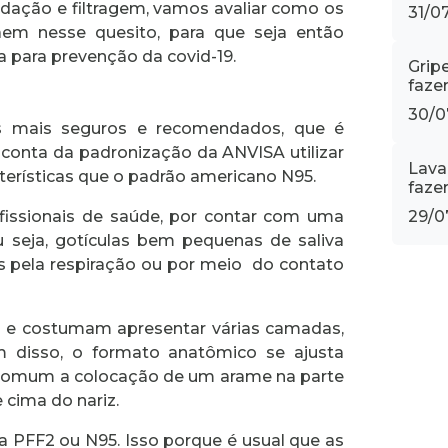
dação e filtragem, vamos avaliar como os
31/0
em nesse quesito, para que seja então
ra para prevenção da covid-19.
Grip
fazer
30/0
mais seguros e recomendados, que é
r conta da padronização da ANVISA utilizar
Lava
terísticas que o padrão americano N95.
faze
issionais de saúde, por contar com uma
29/0
u seja, gotículas bem pequenas de saliva
s pela respiração ou por meio do contato
s e costumam apresentar várias camadas,
ém disso, o formato anatômico se ajusta
r comum a colocação de um arame na parte
e cima do nariz.
ja PFF2 ou N95. Isso porque é usual que as