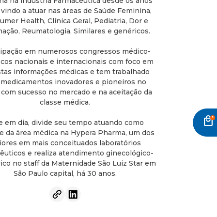
ha na indústria Farmacêutica desde os anos
 vindo a atuar nas áreas de Saúde Feminina,
mer Health, Clínica Geral, Pediatria, Dor e
mação, Reumatologia, Similares e genéricos.
cipação em numerosos congressos médico-
ficos nacionais e internacionais com foco em
tas informações médicas e tem trabalhado
medicamentos inovadores e pioneiros no
, com sucesso no mercado e na aceitação da
classe médica.
local_mall
e em dia, divide seu tempo atuando como
e da área médica na Hypera Pharma, um dos
ores em mais conceituados laboratórios
êuticos e realiza atendimento ginecológico-
ico no staff da Maternidade São Luiz Star em
São Paulo capital, há 30 anos.