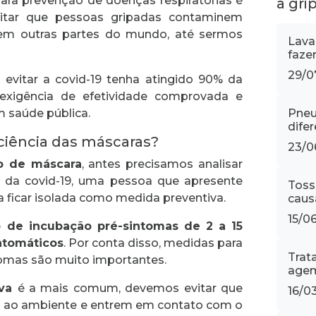
ara prevenção de doenças respiratórias é
a gri
vitar que pessoas gripadas contaminem
a em outras partes do mundo, até sermos
Lava
faze
29/0
evitar a covid-19 tenha atingido 90% da
exigência de efetividade comprovada e
m saúde pública.
Pneu
difer
iciência das máscaras?
23/0
o de máscara
, antes precisamos analisar
 da covid-19, uma pessoa que apresente
Toss
 ficar isolada como medida preventiva.
caus
15/0
o de incubação pré-sintomas de 2 a 15
ntomáticos
. Por conta disso, medidas para
Trat
omas são muito importantes.
agem
iva
é a mais comum, devemos evitar que
16/0
as ao ambiente e entrem em contato com o