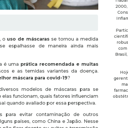
Trabal
2000,
Consu
Infla
Parti
cientí
, o
uso de máscaras
se tornou a medida
robus
 se espalhasse de maneira ainda mais
com 
Brasil
da é uma
prática recomendada e muitas
iscos e as temidas variantes da doença.
Hoj
elhor máscara para covid-19
?
gerent
mai
diversos modelos de máscaras para se
farmac
 elas funcionam, quais fatores influenciam
obstétr
ai quando avaliado por essa perspectiva.
s para evitar contaminação de outros
guns países, como China e Japão. Nesse