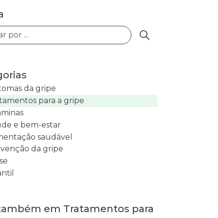
a
Buscar posts
orias
tomas da gripe
tamentos para a gripe
aminas
de e bem-estar
mentação saudável
venção da gripe
se
antil
 também em Tratamentos para