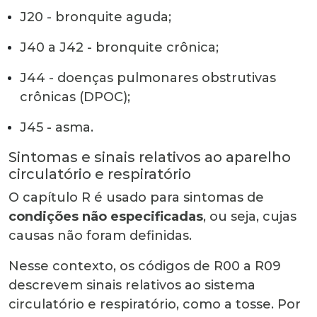
J20 - bronquite aguda;
J40 a J42 - bronquite crônica;
J44 - doenças pulmonares obstrutivas
crônicas (DPOC);
J45 - asma.
Sintomas e sinais relativos ao aparelho
circulatório e respiratório
O capítulo R é usado para sintomas de
condições não especificadas
, ou seja, cuja
s
causa
s
não fo
ram
definida
s
.
Nesse contexto, os códigos de R00 a R09
descrevem sinais relativos ao sistema
circulatório e respiratório, como a tosse. Por