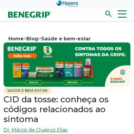
Pular para conteúdo principal
search
Men
Abrir/fecha
Home
>
Blog
>
Saúde e bem-estar
SAÚDE E BEM-ESTAR
CID da tosse: conheça os
códigos relacionados ao
sintoma
Dr. Márcio de Queiroz Elias