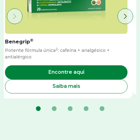
®
Benegrip
2
Potente fórmula única
: cafeína + analgésico +
A
antialérgico
Encontre aqui
Saiba mais