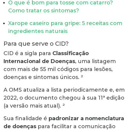
O
que é bom para tosse com catarro?
Como tratar os sintomas?
Xarope caseiro para gripe: 5 receitas com
ingredientes naturais
Para que serve o CID
?
CID é a sigla para
C
lassificação
I
nternacional de
D
oenças
, uma listagem
com mais de 55 mil códigos para lesões,
doenças e sintomas únicos. ²
A OMS atualiza a lista periodicamente e, em
2022, o documento chegou à sua 11
ª
edição
(a versão mais atual). ²
Sua finalidade é
padronizar a nomenclatura
de doenças
para facilitar a comunicação