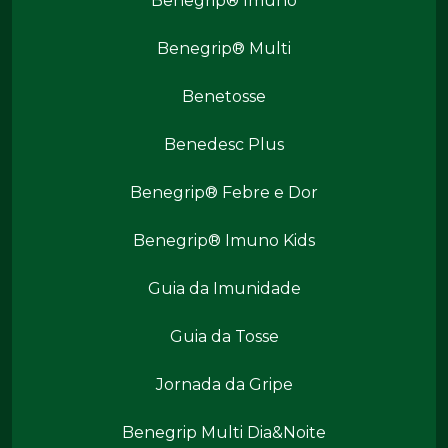
Benegrip® Imuno
Produtos Benegrip
Benegrip® Multi
Benetosse
Benedesc Plus
Benegrip® Febre e Dor
Benegrip® Imuno Kids
Benegrip Mais
Guia da Imunidade
Guia da Tosse
Jornada da Gripe
Benegrip Multi Dia&Noite