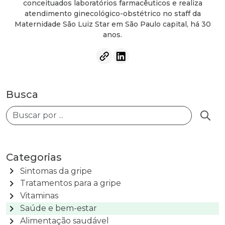
conceituados laboratórios farmacêuticos e realiza
atendimento ginecológico-obstétrico no staff da
Maternidade São Luiz Star em São Paulo capital, há 30
anos.
Busca
Busca
Categorias
chevron_right
Sintomas da gripe
chevron_right
Tratamentos para a gripe
chevron_right
Vitaminas
chevron_right
Saúde e bem-estar
chevron_right
Alimentação saudável