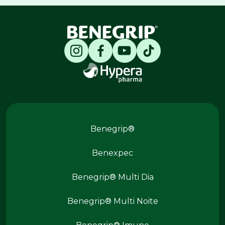
Produtos Benegrip
Benegrip®
Benexpec
Benegrip® Multi Dia
Benegrip® Multi Noite