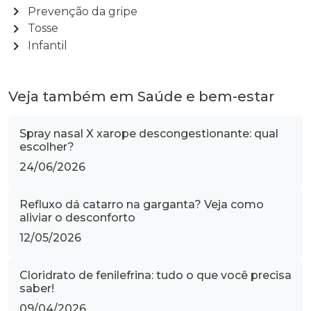
chevron_right
Prevenção da gripe
chevron_right
Tosse
chevron_right
Infantil
Veja também em Saúde e bem-estar
Spray nasal X xarope descongestionante: qual
escolher?
24/06/2026
Refluxo dá catarro na garganta? Veja como
aliviar o desconforto
12/05/2026
Cloridrato de fenilefrina: tudo o que você precisa
saber!
09/04/2026