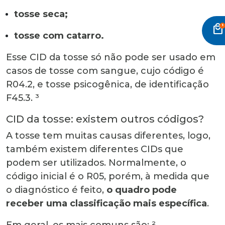
tosse seca;
local_mall
tosse com catarro.
Esse
CID da tosse
só não pode ser usado em
casos de tosse com sangue, cujo código é
R04.2, e tosse psicogênica, de identificação
F45.3. ³
CID da tosse
: existem outros códigos?
A tosse tem muitas causas diferentes, logo,
também existem diferentes CIDs que
podem ser utilizados. Normalmente, o
código inicial é o R05, porém, à medida que
o diagnóstico é feito,
o quadro pode
receber uma classificação mais específica
.
Em geral, os mais comuns são: ²