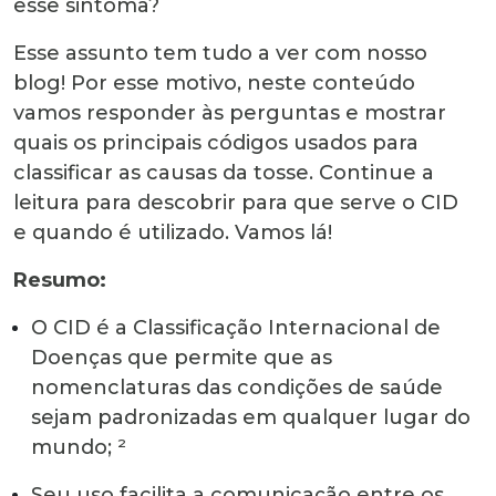
esse sintoma?
Esse assunto tem tudo a ver com nosso
blog! Por esse motivo, neste conteúdo
vamos responder às perguntas e mostrar
quais os principais códigos usados para
classificar as causas da tosse.
Continue a
leitura para descobrir
para que serve o CID
e quando é utilizado. Vamos lá!
Resumo:
O
CID é a
C
lassificação
I
nternacional de
D
oenças que permite que as
nomenclaturas das condições de saúde
sejam padronizadas em qualquer lugar do
mundo
;
²
S
eu uso facilita a comunicação entre os