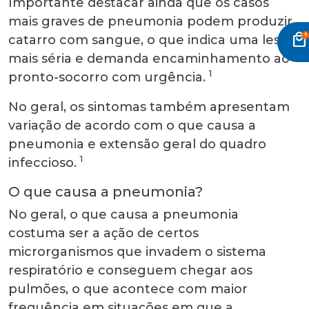
Importante destacar ainda que os casos
mais graves de pneumonia podem produzir
local_mall
catarro com sangue, o que indica uma lesão
mais séria e demanda encaminhamento ao
1
pronto-socorro com urgência.
No geral, os sintomas também apresentam
variação de acordo com o que causa a
pneumonia e extensão geral do quadro
1
infeccioso.
O que causa a pneumonia?
No geral, o que causa a pneumonia
costuma ser a ação de certos
microrganismos que invadem o sistema
respiratório e conseguem chegar aos
pulmões, o que acontece com maior
frequência em situações em que a