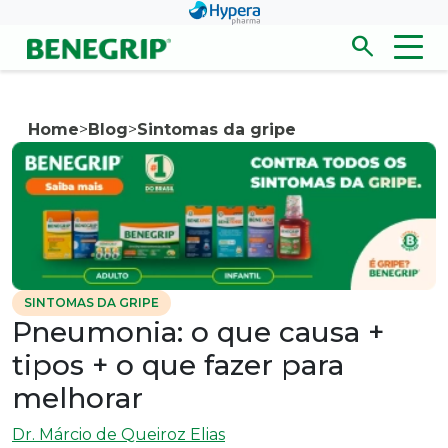
Pular para conteúdo principal
search
Men
Abrir/fecha
Home
>
Blog
>
Sintomas da gripe
SINTOMAS DA GRIPE
Pneumonia: o que causa +
tipos + o que fazer para
melhorar
Dr. Márcio de Queiroz Elias