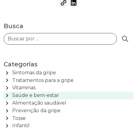
Busca
Busca
Categorias
chevron_right
Sintomas da gripe
chevron_right
Tratamentos para a gripe
chevron_right
Vitaminas
chevron_right
Saúde e bem-estar
chevron_right
Alimentação saudável
chevron_right
Prevenção da gripe
chevron_right
Tosse
chevron_right
Infantil