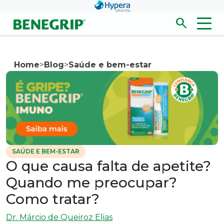
Pular para conteúdo principal
search
Men
Abrir/fecha
Home
>
Blog
>
Saúde e bem-estar
SAÚDE E BEM-ESTAR
O que causa falta de apetite?
Quando me preocupar?
Como tratar?
Dr. Márcio de Queiroz Elias