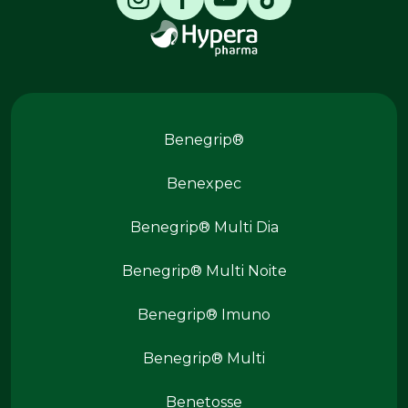
Produtos Benegrip
Benegrip®
Benexpec
Benegrip® Multi Dia
Benegrip® Multi Noite
Benegrip® Imuno
Produtos Benegrip
Benegrip® Multi
Benetosse