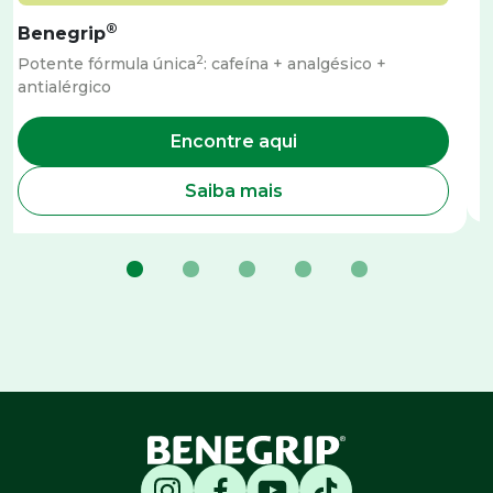
®
Benegrip
2
Potente fórmula única
: cafeína + analgésico +
A
antialérgico
Encontre aqui
Saiba mais