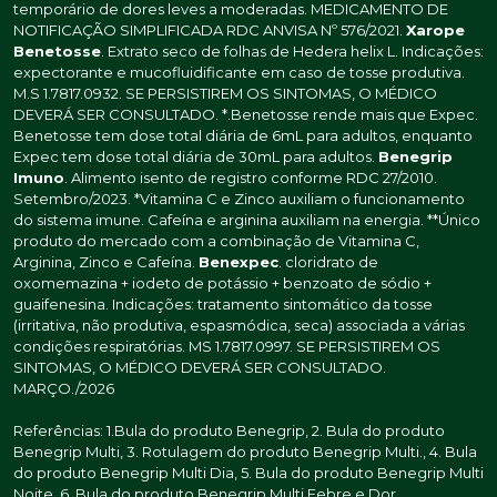
temporário de dores leves a moderadas. MEDICAMENTO DE
NOTIFICAÇÃO SIMPLIFICADA RDC ANVISA Nº 576/2021.
Xarope
Benetosse
. Extrato seco de folhas de Hedera helix L. Indicações:
expectorante e mucofluidificante em caso de tosse produtiva.
M.S 1.7817.0932. SE PERSISTIREM OS SINTOMAS, O MÉDICO
DEVERÁ SER CONSULTADO. *.Benetosse rende mais que Expec.
Benetosse tem dose total diária de 6mL para adultos, enquanto
Expec tem dose total diária de 30mL para adultos.
Benegrip
Imuno
. Alimento isento de registro conforme RDC 27/2010.
Setembro/2023. *Vitamina C e Zinco auxiliam o funcionamento
do sistema imune. Cafeína e arginina auxiliam na energia. **Único
produto do mercado com a combinação de Vitamina C,
Arginina, Zinco e Cafeína.
Benexpec
. cloridrato de
oxomemazina + iodeto de potássio + benzoato de sódio +
guaifenesina. Indicações: tratamento sintomático da tosse
(irritativa, não produtiva, espasmódica, seca) associada a várias
condições respiratórias. MS 1.7817.0997. SE PERSISTIREM OS
SINTOMAS, O MÉDICO DEVERÁ SER CONSULTADO.
MARÇO./2026
Referências: 1.Bula do produto Benegrip, 2. Bula do produto
Benegrip Multi, 3. Rotulagem do produto Benegrip Multi., 4. Bula
do produto Benegrip Multi Dia, 5. Bula do produto Benegrip Multi
Noite, 6. Bula do produto Benegrip Multi Febre e Dor,