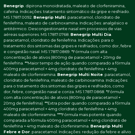
Benegrip
. dipirona monoidratada, maleato de clorfeniramina,
cafeína. Indicações: tratamento sintomático da gripe e resfriado.
MS 1.7817.0092.
Benegrip Multi
. paracetamol, cloridrato de
fenilefrina, maleato de carbinoxamina. Indicações: analgésico e
antitérmico. Descongestionante nasal em processos de vias
aéreas superiores. MS 1.7817.0768.
Benegrip Multi Dia
.
paracetamol, cloridrato de fenilefrina. Indicações: para o
tratamento dos sintomas das gripes e resfriados, como dor, febre
e congestão nasal. MS 1.7817.0869. *Fórmula com alta
concentração de ativos (800mg de paracetamol + 20mg de
fenilefrina. **Maior tempo de ação quando comparado a fórmula
400mg paracetamol + 4mg cloridrato de fenilefrina + 4mg
maleato de clorfeniramina.
Benegrip Multi Noite
. paracetamol,
cloridrato de fenilefrina, maleato de carbinoxamina. Indicações:
para o tratamento dos sintomas das gripes e resfriados, como
dor, febre, congestão nasal e coriza. MS 1.7817.0868. *Fórmula
com alta concentração de ativos (800mg de paracetamol +
20mg de fenilefrina). **Extra poder quando comparado a fórmula
400mg paracetamol + 4mg cloridrato de fenilefrina + 4mg
maleato de clorfeniramina. ***Fórmula mais potente quando
comparada a fórmula 400mg paracetamol + 4mg cloridrato de
fenilefrina + 4mg maleato de clorfeniramina.
Benegrip Multi
Febre e Dor
. paracetamol. Indicações: redução da febre e alívio