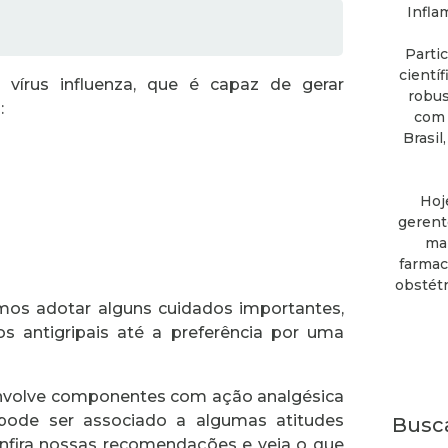
Infla
Parti
cientí
vírus influenza, que é capaz de gerar
robus
:
com 
Brasil
Hoj
gerent
mai
farmac
obstétr
emos adotar alguns cuidados importantes,
 antigripais até a preferência por uma
envolve componentes com ação analgésica
 pode ser associado a algumas atitudes
Busc
onfira nossas recomendações e veja o que