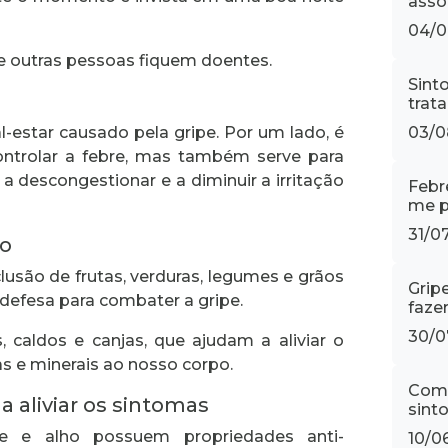
asso
04/0
e outras pessoas fiquem doentes.
Sint
trat
03/0
-estar causado pela gripe. Por um lado, é
ntrolar a febre, mas também serve para
o a descongestionar e a diminuir a irritação
Febr
me p
31/0
ão
lusão de frutas, verduras, legumes e grãos
Grip
e defesa para combater a gripe.
fazer
30/0
, caldos e canjas, que ajudam a aliviar o
s e minerais ao nosso corpo.
Como
a aliviar os sintomas
sint
re e alho possuem propriedades anti-
10/0