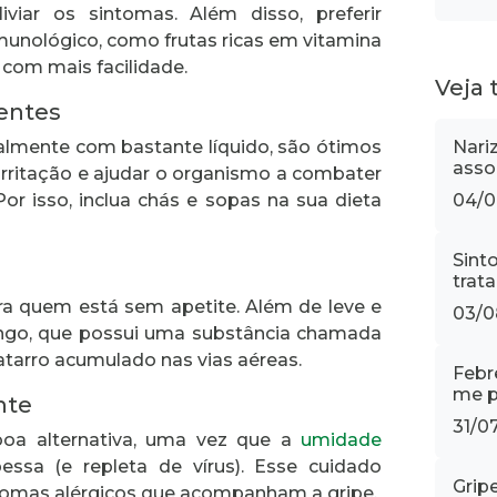
iviar os sintomas. Além disso, preferir
munológico, como frutas ricas em vitamina
 com mais facilidade.
Veja
uentes
Nari
ialmente com bastante líquido, são ótimos
asso
a irritação e ajudar o organismo a combater
04/0
or isso, inclua chás e sopas na sua dieta
Sint
trat
ra quem está sem apetite. Além de leve e
03/0
rango, que possui uma substância chamada
catarro acumulado nas vias aéreas.
Febr
me p
nte
31/0
oa alternativa, uma vez que a
umidade
pessa (e repleta de vírus). Esse cuidado
Grip
ntomas alérgicos que acompanham a gripe.