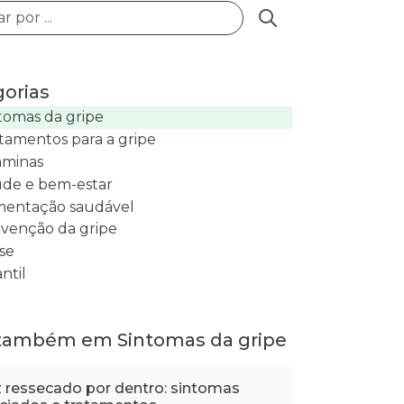
Buscar posts
orias
tomas da gripe
tamentos para a gripe
aminas
de e bem-estar
mentação saudável
venção da gripe
se
antil
 também em Sintomas da gripe
z ressecado por dentro: sintomas