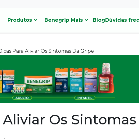
stat_minus_1
stat_minus_1
Produtos
Benegrip Mais
Blog
Dúvidas fre
icas Para Aliviar Os Sintomas Da Gripe
 Aliviar Os Sintomas