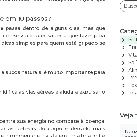
pe em 10 passos?
ue passa dentro de alguns dias, mas que
Categ
fim. Se você quer saber o que fazer para
chevron_right
Sin
10 dicas simples para quem está gripado se
chevron_right
Tra
chevron_right
Vit
chevron_right
Saú
chevron_right
Ali
 e sucos naturais, é muito importante para
chevron_right
Pre
chevron_right
Tos
chevron_right
idifica as vias aéreas e ajuda a expulsar o
Inf
Veja
centre sua energia no combate à doença.
itar as defesas do corpo e deixá-lo mais
Nari
ite o momento e invista em uma boa noite