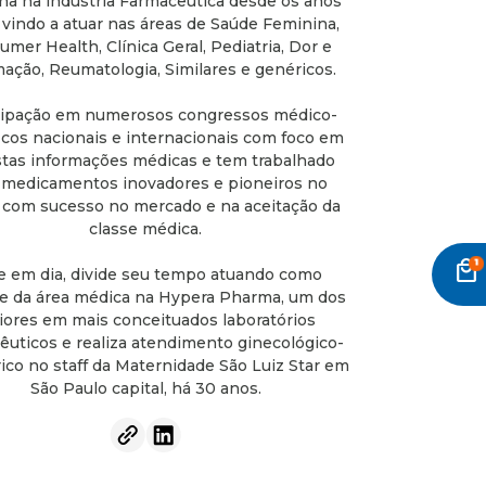
ha na indústria Farmacêutica desde os anos
 vindo a atuar nas áreas de Saúde Feminina,
mer Health, Clínica Geral, Pediatria, Dor e
mação, Reumatologia, Similares e genéricos.
cipação em numerosos congressos médico-
ficos nacionais e internacionais com foco em
tas informações médicas e tem trabalhado
medicamentos inovadores e pioneiros no
, com sucesso no mercado e na aceitação da
classe médica.
local_mall
e em dia, divide seu tempo atuando como
e da área médica na Hypera Pharma, um dos
ores em mais conceituados laboratórios
êuticos e realiza atendimento ginecológico-
ico no staff da Maternidade São Luiz Star em
São Paulo capital, há 30 anos.