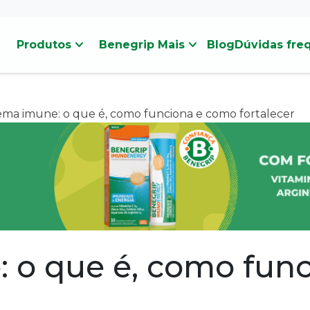
stat_minus_1
stat_minus_1
Produtos
Benegrip Mais
Blog
Dúvidas fre
ema imune: o que é, como funciona e como fortalecer
: o que é, como fun