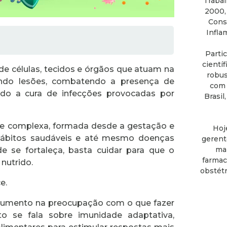
Trabal
2000,
Consu
Infla
Parti
cientí
de células, tecidos e órgãos que atuam na
robus
ando lesões, combatendo a presença de
com 
do a cura de infecções provocadas por
Brasil
te complexa, formada desde a gestação e
Hoj
 hábitos saudáveis e até mesmo doenças
gerent
mai
 se fortaleça, basta cuidar para que o
farmac
nutrido.
obstétr
ce.
 aumento na preocupação com o que fazer
to se fala sobre imunidade adaptativa,