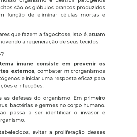
o nosso organismo e destruir patógenos
ócitos são os glóbulos brancos produzidos
m função de eliminar células mortas e
ares que fazem a fagocitose, isto é, atuam
omovendo a regeneração de seus tecidos.
e?
tema imune consiste em prevenir os
tes externos
, combater microrganismos
tógenos e iniciar uma resposta eficaz para
ações e infecções.
as as defesas do organismo. Em primeiro
 vírus, bactérias e germes no corpo humano.
ção passa a ser identificar o invasor e
organismo.
tabelecidos, evitar a proliferação desses