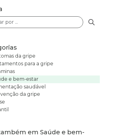
a
Buscar posts
orias
tomas da gripe
tamentos para a gripe
aminas
de e bem-estar
mentação saudável
venção da gripe
se
antil
 também em Saúde e bem-