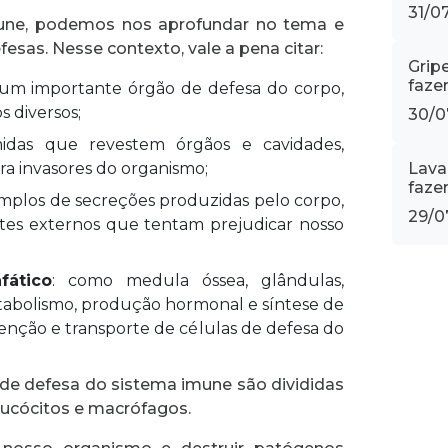
31/0
une, podemos nos aprofundar no tema e
esas. Nesse contexto, vale a pena citar:
Grip
fazer
a um importante órgão de defesa do corpo,
s diversos;
30/0
idas que revestem órgãos e cavidades,
ra invasores do organismo;
Lava
faze
emplos de secreções produzidas pelo corpo,
29/0
s externos que tentam prejudicar nosso
fático
: como medula óssea, glândulas,
etabolismo, produção hormonal e síntese de
nção e transporte de células de defesa do
 de defesa do sistema imune são divididas
 leucócitos e macrófagos.