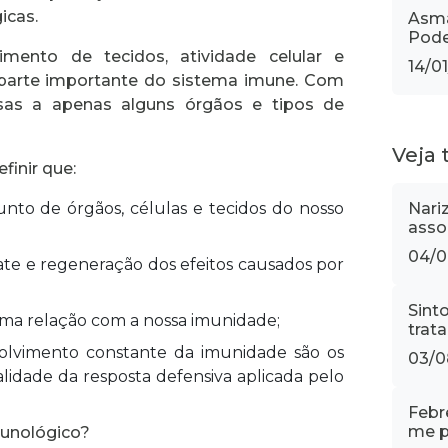
icas.
Asma
Pode
imento de tecidos, atividade celular e
14/0
parte importante do sistema imune. Com
fesas a apenas alguns órgãos e tipos de
Veja
finir que:
to de órgãos, células e tecidos do nosso
Nari
asso
04/0
te e regeneração dos efeitos causados por
Sint
uma relação com a nossa imunidade;
trat
olvimento constante da imunidade são os
03/0
alidade da resposta defensiva aplicada pelo
Febr
me p
munológico?