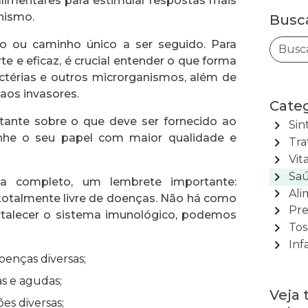
limentares para estimular respostas mais
anismo.
Busc
o ou caminho único a ser seguido. Para
e e eficaz, é crucial entender o que forma
bactérias e outros microrganismos, além de
aos invasores.
Categ
ante sobre o que deve ser fornecido ao
chevron_right
Sin
nhe o seu papel com maior qualidade e
chevron_right
Tra
chevron_right
Vit
chevron_right
Saú
 completo, um lembrete importante:
chevron_right
Ali
 totalmente livre de doenças. Não há como
chevron_right
Pre
fortalecer o sistema imunológico, podemos
chevron_right
Tos
chevron_right
Inf
doenças diversas;
as e agudas;
Veja
es diversas;