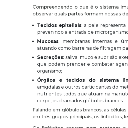
Compreendendo o que é o sistema im
observar quais partes formam nossas def
Tecidos epiteliais
: a pele represent
prevenindo a entrada de microrganismo
Mucosas
: membranas internas e úm
atuando como barreiras de filtragem pa
Secreções:
saliva, muco e suor são ex
que podem prender e combater agente
organismo;
Órgãos e tecidos do sistema lin
amigdalas e outros participantes do m
nutrientes, todos que atuam na manute
corpo, os chamados glóbulos brancos.
Falando em glóbulos brancos, as células
em três grupos principais, os linfócitos,