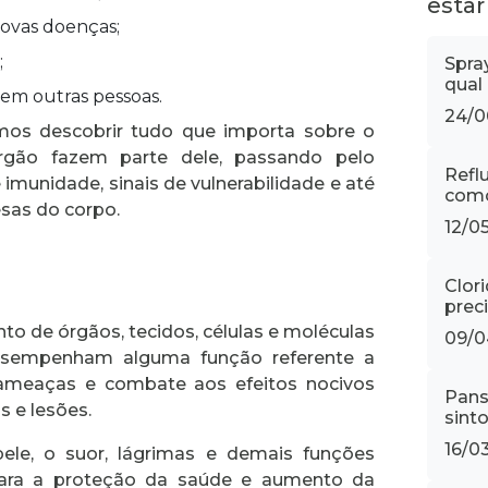
estar
novas doenças;
;
Spra
qual
 em outras pessoas.
24/0
os descobrir tudo que importa sobre o
órgão fazem parte dele, passando pelo
Refl
 imunidade, sinais de vulnerabilidade e até
como
fesas do corpo.
12/0
Clori
prec
nto de órgãos, tecidos, células e moléculas
09/0
esempenham alguma função referente a
ameaças e combate aos efeitos nocivos
Pans
s e lesões.
sint
16/0
ele, o suor, lágrimas e demais funções
para a proteção da saúde e aumento da