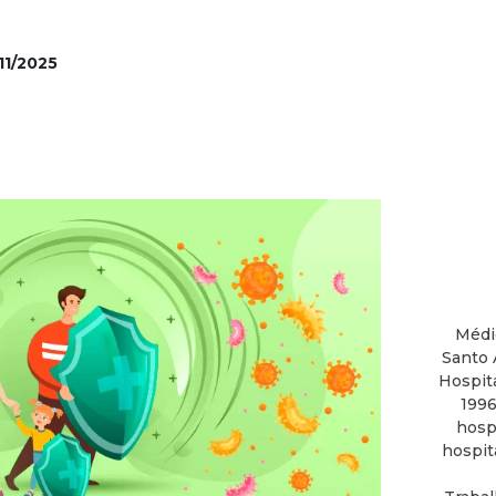
11/2025
Médi
Santo 
Hospit
1996
hosp
hospit